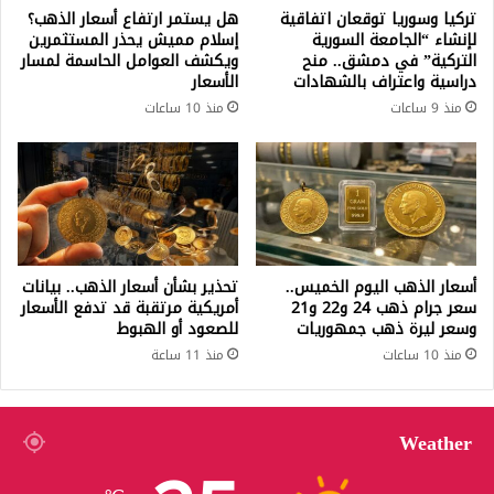
تركيا وسوريا توقعان اتفاقية
هل يستمر ارتفاع أسعار الذهب؟
لإنشاء “الجامعة السورية
إسلام مميش يحذر المستثمرين
التركية” في دمشق.. منح
ويكشف العوامل الحاسمة لمسار
دراسية واعتراف بالشهادات
الأسعار
منذ 9 ساعات
منذ 10 ساعات
أسعار الذهب اليوم الخميس..
تحذير بشأن أسعار الذهب.. بيانات
سعر جرام ذهب 24 و22 و21
أمريكية مرتقبة قد تدفع الأسعار
وسعر ليرة ذهب جمهوريات
للصعود أو الهبوط
منذ 10 ساعات
منذ 11 ساعة
Weather