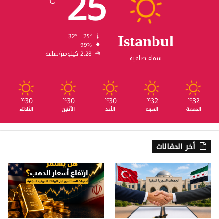
25
℃
Istanbul
32º - 25º
99%
2.28 كيلومتر/ساعة
سماء صافية
30
30
30
32
32
℃
℃
℃
℃
℃
الجمعة
السبت
الأحد
الأثنين
الثلاثاء
أخر المقالات