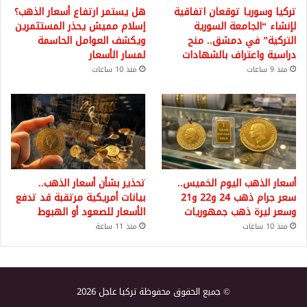
تركيا وسوريا توقعان اتفاقية
هل يستمر ارتفاع أسعار الذهب؟
لإنشاء “الجامعة السورية
إسلام مميش يحذر المستثمرين
التركية” في دمشق.. منح
ويكشف العوامل الحاسمة
دراسية واعتراف بالشهادات
لمسار الأسعار
منذ 9 ساعات
منذ 10 ساعات
أسعار الذهب اليوم الخميس..
تحذير بشأن أسعار الذهب..
سعر جرام ذهب 24 و22 و21
بيانات أمريكية مرتقبة قد تدفع
وسعر ليرة ذهب جمهوريات
الأسعار للصعود أو الهبوط
منذ 10 ساعات
منذ 11 ساعة
© جميع الحقوق محفوظة تركيا عاجل 2026