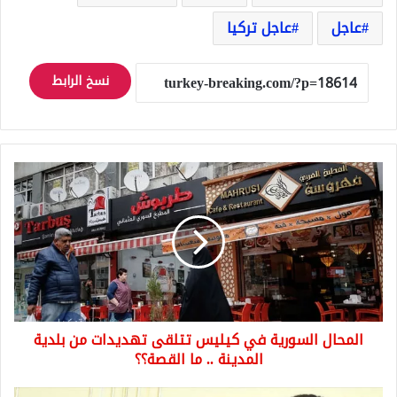
عاجل
عاجل تركيا
نسخ الرابط
المحال
السورية
في
كيليس
تتلقى
تهديدات
من
بلدية
المدينة
المحال السورية في كيليس تتلقى تهديدات من بلدية
..
ما
المدينة .. ما القصة؟؟
القصة؟؟
انتخابات