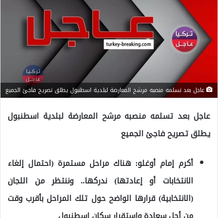
عاجل بعد تسلمه منصبه مرشح المعارضة لبلدية اسطنبول يطلق تصريح فاجئ الجميع
عاجل بعد تسلمه منصبه مرشح المعارضة لبلدية اسطنبول
يطلق تصريح فاجئ الجميع
أكرم إمام أوغلو: هناك مراحل مستمرة (احتمال إلغاء
الانتخابات أو إعادتها) ندركها.. وننتظر من اللجان
(الانتخابية) قرارها الواضح حول تلك المراحل بأقرب وقت
من أجل سعادة واستقرار سكان إسطنبول