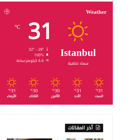
Weather
31
℃
Istanbul
32º - 28º
100%
6.6 كيلومتر/ساعة
سماء صافية
31
30
30
31
31
℃
℃
℃
℃
℃
السبت
الأحد
الأثنين
الثلاثاء
الأربعاء
أخر المقالات