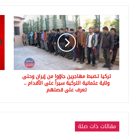
تركيا
عاج
تضبط
تحل
مهاجرين
للط
جاؤوا
الح
من
الت
إيران
بأجو
وحتى
إدل
ولاية
و
عثمانية
.....
تركيا تضبط مهاجرين جاؤوا من إيران وحتى
التركية
سيراً
ولاية عثمانية التركية سيراً على الأقدام ..
على
تعرف على قصتهم
الأقدام
..
تعرف
على
قصتهم
مقالات ذات صلة