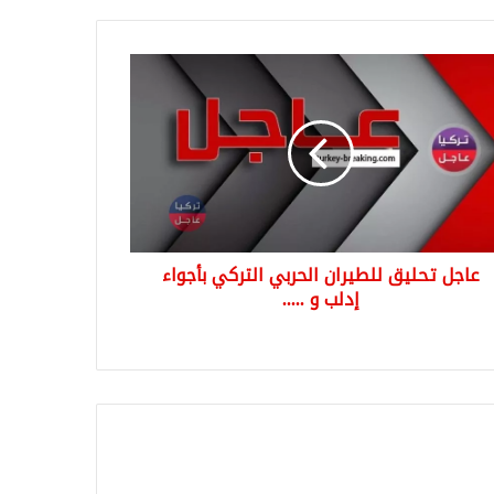
ل
يق
يران
ربي
ركي
اء
ب
عاجل تحليق للطيران الحربي التركي بأجواء
إدلب و .....