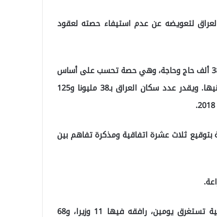
لعراق لتعويضه عن عدم استيفاء حصته لعقود
وفي موسم حج 2018، بلغت حصة عدد الحجاج العراقيين 38 ألف حاج وحاجة، وهي حصة تحسب على أساس
أن لكل دولة ألف حاج مقابل كل مليون مسلم من مواطنيها.‎ ويقدر عدد سكان العراق بـ38 مليونا و125
ة بتوقيع ثلاث عشرة اتفاقية ومذكرة تفاهم بين
عة.
والأربعاء، وصل عبد المهدي إلى الرياض في زيارة رسمية تستغرق يومين، رافقه فيها 11 وزيرا، و68