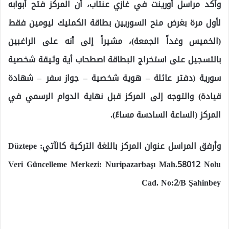
وأكد مراسل أورينت في غازي عنتاب، أن المركز فتح أبوابه
لأول مرة بغرض منح السوريين بطاقة الكمليك ليومين فقط
(الخميس وغداً الجمعة)، مشيراً إلى أنه على الراغبين
بالتسجيل على استخراج البطاقة اصطحاب أية وثيقة شخصية
سورية (دفتر عائلة – هوية شخصية – جواز سفر – شهادة
قيادة) والتوجه إلى المركز قبل نهاية الدوام الرسمي في
المركز (الساعة السادسة مساءً).
وأرفق المراسل عنوان المركز باللغة التركية كالآتي: Düztepe
Veri Güncelleme Merkezi: Nuripazarbaşı Mah.58012 Nolu
Cad. No:2/B Şahinbey