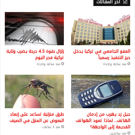
أخر المقالات
العفو الجامعي في تركيا يدخل
زلزال بقوة 4.5 درجة يضرب ولاية
حيز التنفيذ رسمياً
تركية فجر اليوم
منذ ساعة واحدة
منذ ساعة واحدة
جيل زد يهرب من إدمان
طرق منزلية تساعد على إبعاد
الهاتف.. لماذا تعود الهواتف
البعوض عن المنزل في الصيف
القديمة إلى الواجهة؟
منذ 3 ساعات
منذ ساعتين