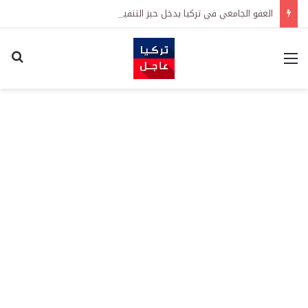
العفو الجامعي في تركيا يدخل حيز التنفيذ رسمياً
القائمة
اكت