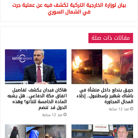
بيان لوزارة الخارجية التركية تكشف فيه عن عملية جرت
في
الشمال
في الشمال السوري
السوري
مقالات ذات صلة
حريق يندلع داخل منشأة في
هاكان فيدان يكشف تفاصيل
باشاك شهير بإسطنبول.. إخلاء
اتفاق مكة الدفاعي.. هل يشبه
المحال المجاورة
المادة الخامسة للناتو؟ وهذه
الدول قد تنضم
منذ 12 ساعة
منذ 12 ساعة