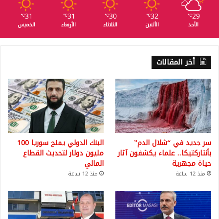
31
31
30
32
29
℃
℃
℃
℃
℃
الأحد
الأثنين
الثلاثاء
الأربعاء
الخميس
أخر المقالات
سر جديد في “شلال الدم”
البنك الدولي يمنح سوريا 100
بأنتاركتيكا.. علماء يكشفون آثار
مليون دولار لتحديث القطاع
حياة مجهرية
المالي
منذ 12 ساعة
منذ 12 ساعة