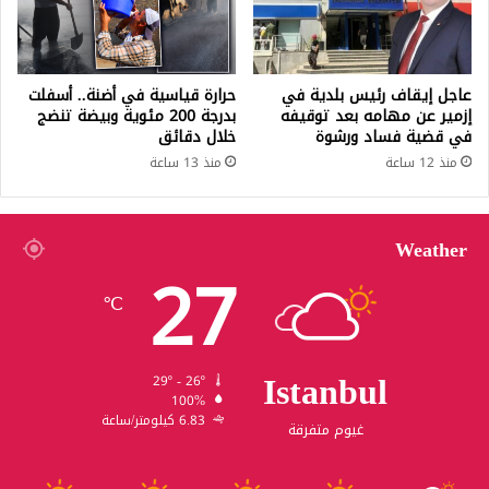
عاجل إيقاف رئيس بلدية في
حرارة قياسية في أضنة.. أسفلت
إزمير عن مهامه بعد توقيفه
بدرجة 200 مئوية وبيضة تنضج
في قضية فساد ورشوة
خلال دقائق
منذ 12 ساعة
منذ 13 ساعة
Weather
27
℃
Istanbul
29º - 26º
100%
6.83 كيلومتر/ساعة
غيوم متفرقة