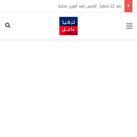
بعد 22 شهراً.. الصين تنفذ أقوى عملية شراء للذهب منذ أكتوبر 2023
القائمة
اكت