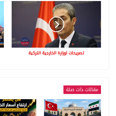
تصريحات
اللج
لوزارة
الد
الخارجية
الس
التركية
ست
النو
خلا
أيام
وال
الر
تصريحات لوزارة الخارجية التركية
يك
الت
مقالات ذات صلة