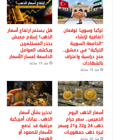
تركيا وسوريا توقعان
هل يستمر ارتفاع أسعار
اتفاقية لإنشاء
الذهب؟ إسلام مميش
“الجامعة السورية
يحذر المستثمرين
التركية” في دمشق..
ويكشف العوامل
منح دراسية واعتراف
الحاسمة لمسار الأسعار
بالشهادات
منذ 19 ساعة
منذ 19 ساعة
أسعار الذهب اليوم
تحذير بشأن أسعار
الخميس.. سعر جرام
الذهب.. بيانات أمريكية
ذهب 24 و22 و21 وسعر
مرتقبة قد تدفع
ليرة ذهب جمهوريات
الأسعار للصعود أو
الهبوط
منذ 20 ساعة