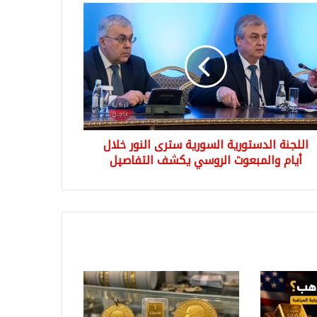
نة
ستورية
ورية
رى
ر
ل
مبعوث
وسي
اللجنة الدستورية السورية سترى النور خلال
شف
فاصيل
أيام والمبعوث الروسي يكشف التفاصيل