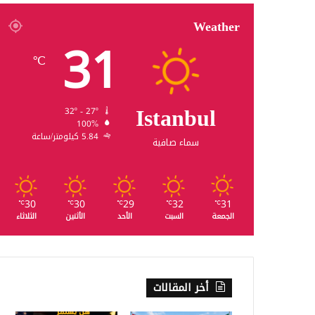
Weather
31
℃
Istanbul
32º - 27º
100%
5.84 كيلومتر/ساعة
سماء صافية
30
30
29
32
31
℃
℃
℃
℃
℃
الجمعة
السبت
الأحد
الأثنين
الثلاثاء
أخر المقالات