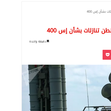
للبحث
ت بشأن إس 400
ن تنازلات بشأن إس 400
دقيقة واحدة
‫Pocket
Odnoklassn