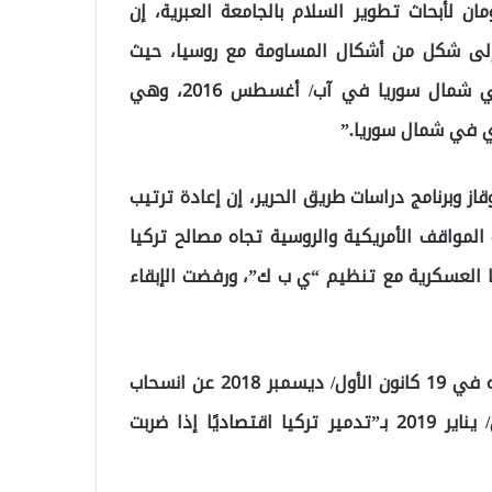
 لأبحاث تطوير السلام بالجامعة العبرية، إن
إلى شكل من أشكال المساومة مع روسيا، حيث
“وافقت روسيا على إطلاق أنقرة لعملية درع الفرات في شمال سوريا في آب/ أغسطس 2016، وهي
 في شمال سوريا.”
وبرنامج دراسات طريق الحرير، إن إعادة ترتيب
المواقف الأمريكية والروسية تجاه مصالح تركيا
 العسكرية مع تنظيم “ي ب ك”، ورفضت الإبقاء
وأضاف أن تراجع الرئيس الأمريكي دونالد ترامب عن إعلانه في 19 كانون الأول/ ديسمبر 2018 عن انسحاب
أمريكي كامل من سوريا وتهديده في 13 كانون الثاني/ يناير 2019 بـ”تدمير تركيا اقتصاديًا إذا ضربت