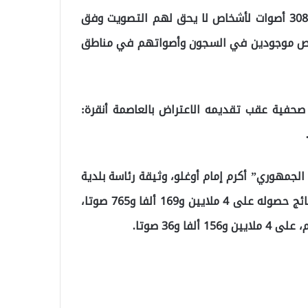
ويدعي حزب العدالة والتنمية في اعتراضه وجود ألفين و308 أصوات لأشخاص لا يحق لهم التصويت وفق
229 شخصا متوفين، وأصوات 10 آلاف شخص موجودين في السجون وأصواتهم في مناطق
صحفية عقب تقديمه الاعتراض بالعاصمة أنقرة:
لشعب الجمهوري” أكرم إمام أوغلو، وثيقة رئاسة بلدية
إسطنبول من لجنة الانتخابات بالمدينة، بعد أن أظهرت النتائج حصوله على 4 ملايين و169 ألفا و765 صوتا،
 و36 صوتا.