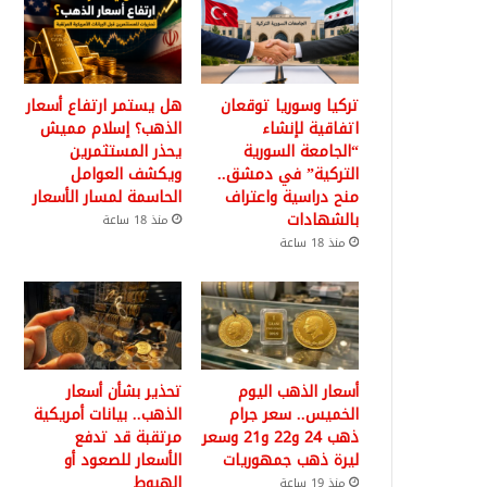
تركيا وسوريا توقعان
هل يستمر ارتفاع أسعار
اتفاقية لإنشاء
الذهب؟ إسلام مميش
“الجامعة السورية
يحذر المستثمرين
التركية” في دمشق..
ويكشف العوامل
منح دراسية واعتراف
الحاسمة لمسار الأسعار
بالشهادات
منذ 18 ساعة
منذ 18 ساعة
أسعار الذهب اليوم
تحذير بشأن أسعار
الخميس.. سعر جرام
الذهب.. بيانات أمريكية
ذهب 24 و22 و21 وسعر
مرتقبة قد تدفع
ليرة ذهب جمهوريات
الأسعار للصعود أو
الهبوط
منذ 19 ساعة