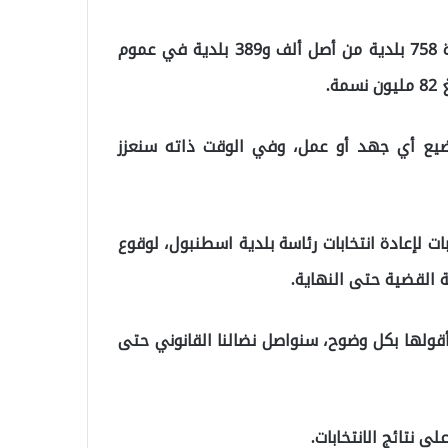
وأوضح أن الشعب أوكل إلى كوادر العدالة والتنمية، إدارة 758 بلدية من أصل ألف و389 بلدية في عموم
.
نضيع أي جهد أو عمل، وفي الوقت ذاته سنعزز
ات لإعادة انتخابات رئاسة بلدية اسطنبول، لوقوع
 القضية حتى النهاية.
أقولها بكل وضوح، سنواصل نضالنا القانوني حتى
ى نتائج الانتخابات.