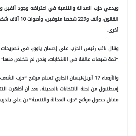
القانون، وألف و
أخرى.
وقال نائب رئيس الحزب علي إحسان ياووز، في تصريحات 
“ثمة شبهات عالقة في الانتخابات، ونحن لم نتخلص منها”.
والأربعاء 17 أبريل/نيسان الجاري تسلم مرشح “حزب ا
مقابل حصول مرشح “حزب العدالة والتنمية” بن علي يلدريم، على 4 ملايين و156 ألفا