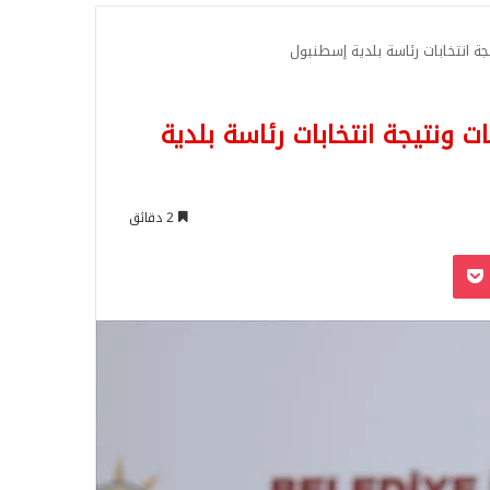
للبحث
ة انتخابات رئاسة بلدية إسطنبول
 ونتيجة انتخابات رئاسة بلدية
2 دقائق
‫Pocket
Odnoklassn