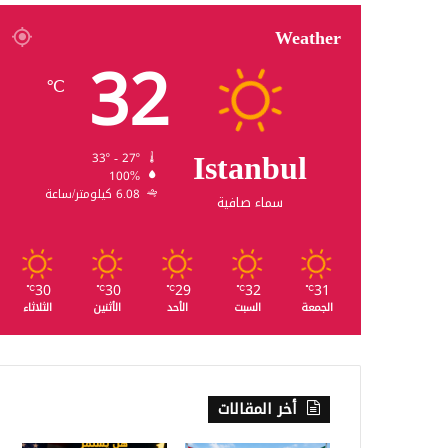
Weather
32
℃
Istanbul
33º - 27º
100%
6.08 كيلومتر/ساعة
سماء صافية
30
30
29
32
31
℃
℃
℃
℃
℃
الجمعة
السبت
الأحد
الأثنين
الثلاثاء
أخر المقالات