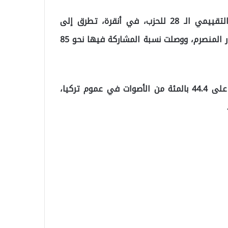
جاء ذلك في كلمة، السبت، خلال الاجتماع التشاوري والتقييمي الـ 28 للحزب، في أنقرة، تطرق إلى
الانتخابات المحلية التي شهدتها البلاد في 31 مارس/آذار المنصرم، ووصلت نسبة المشاركة فيها نحو 85
وأوضح أردوغان أن “العدالة والتنمية” الذي يترأسه، حاز على 44.4 بالمئة من الأصوات في عموم تركيا،