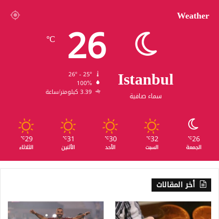
Weather
26
℃
Istanbul
26º - 25º
100%
3.39 كيلومتر/ساعة
سماء صافية
29
31
30
32
26
℃
℃
℃
℃
℃
الجمعة
السبت
الأحد
الأثنين
الثلاثاء
أخر المقالات