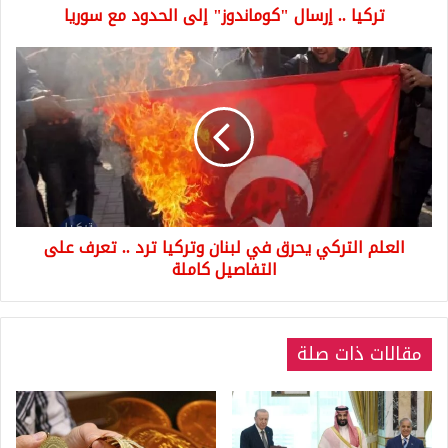
تركيا .. إرسال "كوماندوز" إلى الحدود مع سوريا
العلم
التركي
يحرق
في
لبنان
وتركيا
ترد
..
تعرف
العلم التركي يحرق في لبنان وتركيا ترد .. تعرف على
على
التفاصيل
التفاصيل كاملة
كاملة
مقالات ذات صلة