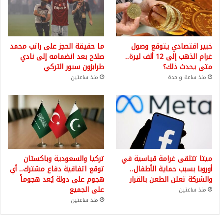
خبير اقتصادي يتوقع وصول
ما حقيقة الحجز على راتب محمد
غرام الذهب إلى 12 ألف ليرة..
صلاح بعد انضمامه إلى نادي
متى يحدث ذلك؟
طرابزون سبور التركي
منذ ساعة واحدة
منذ ساعتين
ميتا تتلقى غرامة قياسية في
تركيا والسعودية وباكستان
أوروبا بسبب حماية الأطفال..
توقع اتفاقية دفاع مشترك.. أي
والشركة تعلن الطعن بالقرار
هجوم على دولة يُعد هجوماً
على الجميع
منذ ساعتين
منذ ساعتين