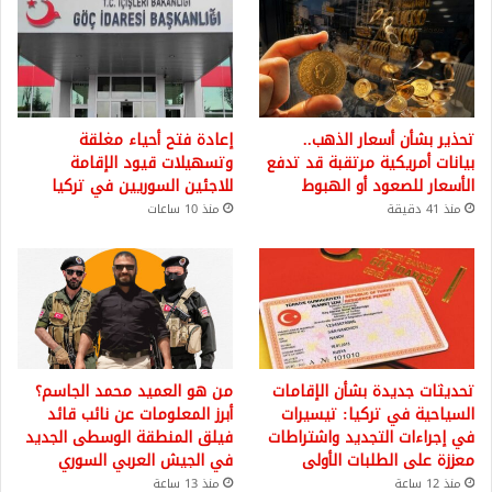
تحذير بشأن أسعار الذهب..
إعادة فتح أحياء مغلقة
بيانات أمريكية مرتقبة قد تدفع
وتسهيلات قيود الإقامة
الأسعار للصعود أو الهبوط
للاجئين السوريين في تركيا
منذ 41 دقيقة
منذ 10 ساعات
تحديثات جديدة بشأن الإقامات
من هو العميد محمد الجاسم؟
السياحية في تركيا: تيسيرات
أبرز المعلومات عن نائب قائد
في إجراءات التجديد واشتراطات
فيلق المنطقة الوسطى الجديد
معززة على الطلبات الأولى
في الجيش العربي السوري
منذ 12 ساعة
منذ 13 ساعة