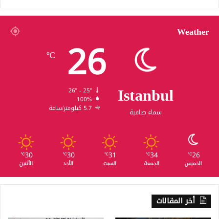
Weather
26
℃
Istanbul
26º - 25º
100%
5.7 كيلومتر/ساعة
سماء صافية
30
30
31
34
26
℃
℃
℃
℃
℃
الخميس
الجمعة
السبت
الأحد
الأثنين
أخر المقالات