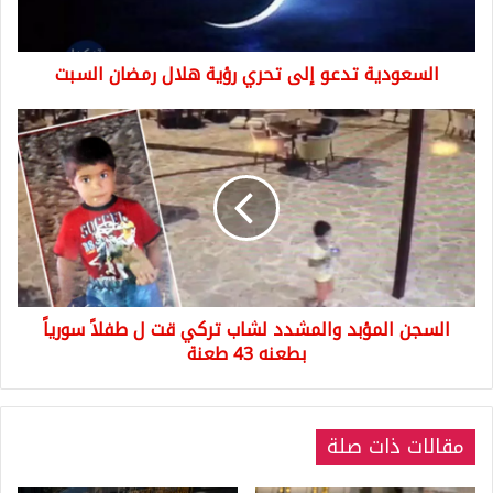
رمضان
السبت
السعودية تدعو إلى تحري رؤية هلال رمضان السبت
السجن
المؤبد
والمشدد
لشاب
تركي
قت
ل
طفلاً
سورياً
السجن المؤبد والمشدد لشاب تركي قت ل طفلاً سورياً
بطعنه
43
بطعنه 43 طعنة
طعنة
مقالات ذات صلة