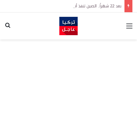
بعد 22 شهراً.. الصين تنفذ أقوى عملية شراء للذهب منذ أكتوبر 2023
القائمة
اكت