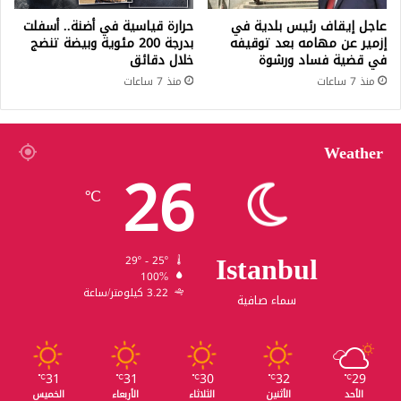
عاجل إيقاف رئيس بلدية في
حرارة قياسية في أضنة.. أسفلت
إزمير عن مهامه بعد توقيفه
بدرجة 200 مئوية وبيضة تنضج
في قضية فساد ورشوة
خلال دقائق
منذ 7 ساعات
منذ 7 ساعات
Weather
26
℃
Istanbul
29º - 25º
100%
3.22 كيلومتر/ساعة
سماء صافية
31
31
30
32
29
℃
℃
℃
℃
℃
الأحد
الأثنين
الثلاثاء
الأربعاء
الخميس