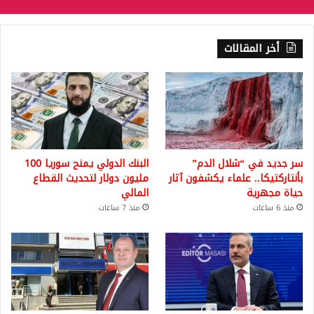
أخر المقالات
سر جديد في “شلال الدم”
البنك الدولي يمنح سوريا 100
بأنتاركتيكا.. علماء يكشفون آثار
مليون دولار لتحديث القطاع
حياة مجهرية
المالي
منذ 6 ساعات
منذ 7 ساعات