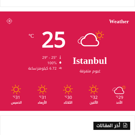
Weather
25
℃
Istanbul
29º - 25º
100%
6.72 كيلومتر/ساعة
غيوم متفرقة
31
31
30
32
29
℃
℃
℃
℃
℃
الأحد
الأثنين
الثلاثاء
الأربعاء
الخميس
أخر المقالات