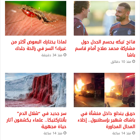
فاتح تيكه يحسم الجدل حول
لماذا يختارك البعوض أكثر من
مشاركة محمد صلاح أمام قاسم
غيرك؟ السر في رائحة جلدك
باشا
منذ 34 دقيقة
منذ 10 دقائق
حريق يندلع داخل منشأة في
سر جديد في “شلال الدم”
باشاك شهير بإسطنبول.. إخلاء
بأنتاركتيكا.. علماء يكشفون آثار
المحال المجاورة
حياة مجهرية
منذ 14 ساعة
منذ 14 ساعة