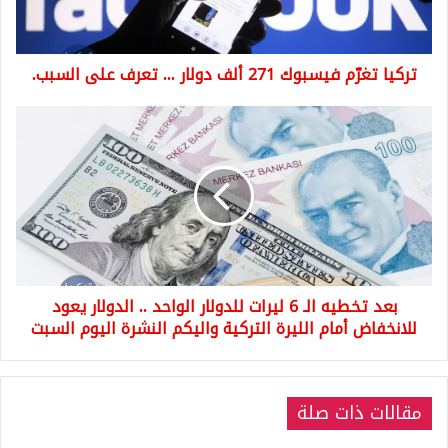
...
تعرف
على
تركيا تغرّم فيسبوك 271 ألف دولار ... تعرف على السبب.
السبب.
بعد
تخطيه
الـ
6
ليرات
للدولار
الواحد
..
الدولار
بعد تخطيه الـ 6 ليرات للدولار الواحد .. الدولار يعود
يعود
للانخفاض
للانخفاض أمام الليرة التركية واليكم النشرة اليوم السبت
أمام
الليرة
التركية
مقالات ذات صلة
واليكم
النشرة