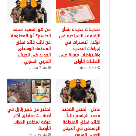
تحديثات جديدة بشأن
من هو العميد محمد
الإقامات السياحية في
الجاسم؟ أبرز المعلومات
تركيا: تيسيرات في
عن نائب قائد فيلق
إجراءات التجديد
المنطقة الوسطى
واشتراطات معززة على
الجديد في الجيش
الطلبات الأولى
العربي السوري
منذ 6 ساعات
منذ 7 ساعات
عاجل | تعيين العميد
تحذير من خبير زلازل في
محمد الجاسم نائباً
أضنة.. 4 مناطق أكثر
لقائد فيلق المنطقة
عرضة لمخاطر الهزات
الوسطى في الجيش
الأرضية
العربي السوري
منذ 19 ساعة