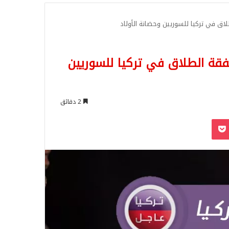
للبحث
لاق في تركيا للسوريين وحضانة الأولاد
نفقة الطلاق في تركيا للسوريين
2 دقائق
‫Pocket
Odnoklassn