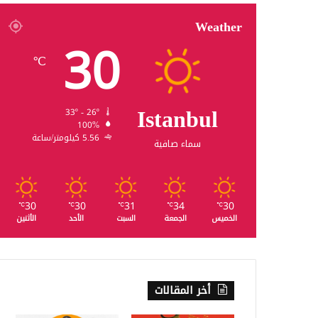
Weather
30
℃
Istanbul
33º - 26º
100%
5.56 كيلومتر/ساعة
سماء صافية
30
30
31
34
30
℃
℃
℃
℃
℃
الخميس
الجمعة
السبت
الأحد
الأثنين
أخر المقالات