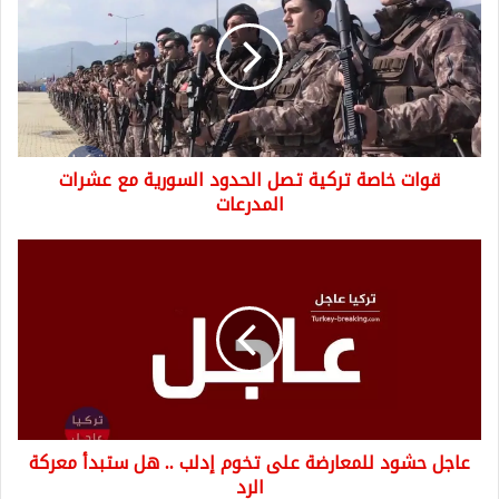
تركية
تصل
الحدود
السورية
مع
عشرات
المدرعات
قوات خاصة تركية تصل الحدود السورية مع عشرات
المدرعات
عاجل
حشود
للمعارضة
على
تخوم
إدلب
..
هل
ستبدأ
عاجل حشود للمعارضة على تخوم إدلب .. هل ستبدأ معركة
معركة
الرد
الرد