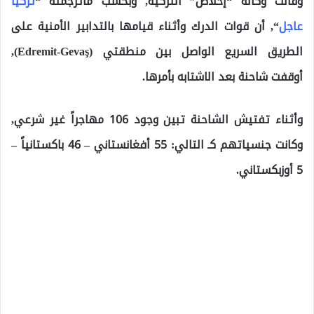
وقالت وكالة “إخلاص” التركية, وبحسب ماترجمته “
تركيا
عاجل
“, أن قوات الدرك وأثناء قيامها بالتدابير الأمنية على
الطريق السريع الواصل بين منطقتي (Edremit-Gevaş),
أوقفت شاحنة بعد الاشتابه بأمرها.
وأثناء تفتيش الشاحنة تبين وجود 106 مهاجراً غير شرعي,
وكانت جنسياتهم كـ التالي: 55 أفغانستاني – 46 باكستانياً –
5 أوزبكستاني.