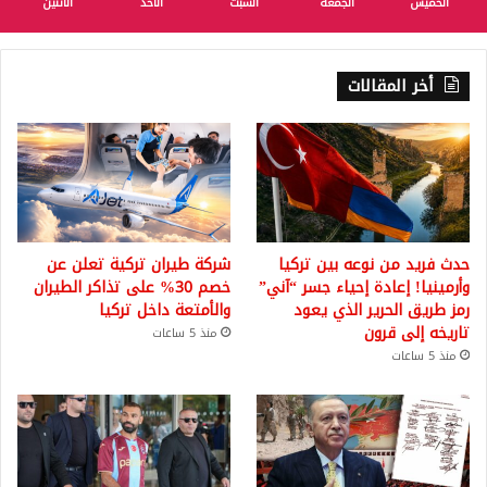
الخميس
الجمعة
السبت
الأحد
الأثنين
أخر المقالات
حدث فريد من نوعه بين تركيا
شركة طيران تركية تعلن عن
وأرمينيا! إعادة إحياء جسر “آني”
خصم 30% على تذاكر الطيران
رمز طريق الحرير الذي يعود
والأمتعة داخل تركيا
تاريخه إلى قرون
منذ 5 ساعات
منذ 5 ساعات