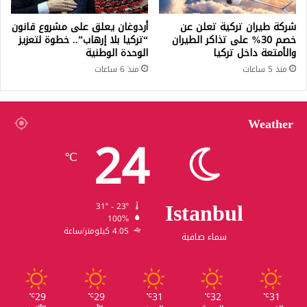
شركة طيران تركية تعلن عن
أردوغان يعلق على مشروع قانون
خصم 30% على تذاكر الطيران
“تركيا بلا إرهاب”.. خطوة لتعزيز
والأمتعة داخل تركيا
الوحدة الوطنية
منذ 5 ساعات
منذ 6 ساعات
Weather
24
℃
Istanbul
31º - 23º
100%
4.05 كيلومتر/ساعة
سماء صافية
29
29
31
32
31
℃
℃
℃
℃
℃