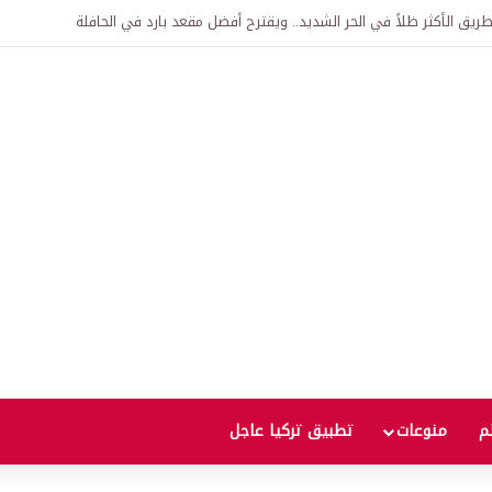
اقية لإنشاء “الجامعة السورية التركية” في دمشق.. منح دراسية واعتراف بالشهادات
لم
منوعات
تطبيق تركيا عاجل