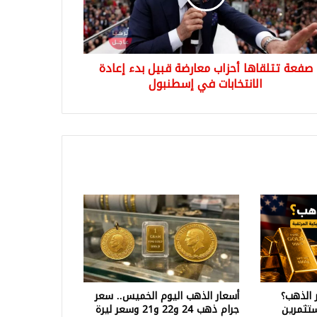
دة
تخابات
صفعة تتلقاها أحزاب معارضة قبيل بدء إعادة
نبول
الانتخابات في إسطنبول
 الذهب؟
أسعار الذهب اليوم الخميس.. سعر
تثمرين
جرام ذهب 24 و22 و21 وسعر ليرة