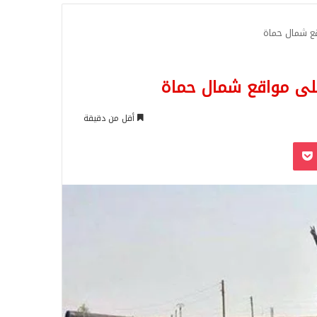
للبحث
قع شمال حماة
على مواقع شمال حماة
أقل من دقيقة
‫Pocket
Odnoklassn