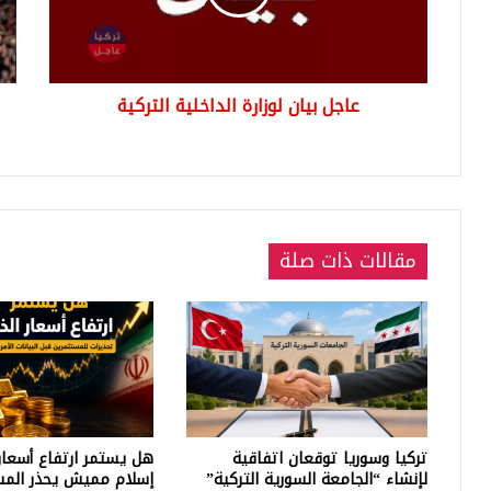
بدء
إعا
الان
في
عاجل بيان لوزارة الداخلية التركية
إسط
مقالات ذات صلة
تركيا وسوريا توقعان اتفاقية
هل يستمر ارتفاع أسعار
لإنشاء “الجامعة السورية التركية”
إسلام مميش يحذر المس