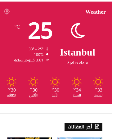
Weather
25
℃
Istanbul
33º - 25º
100%
3.61 كيلومتر/ساعة
سماء صافية
30
30
30
34
33
℃
℃
℃
℃
℃
الجمعة
السبت
الأحد
الأثنين
الثلاثاء
أخر المقالات