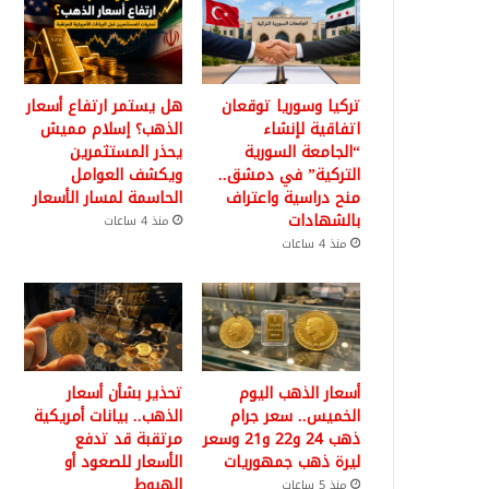
تركيا وسوريا توقعان
هل يستمر ارتفاع أسعار
اتفاقية لإنشاء
الذهب؟ إسلام مميش
“الجامعة السورية
يحذر المستثمرين
التركية” في دمشق..
ويكشف العوامل
منح دراسية واعتراف
الحاسمة لمسار الأسعار
بالشهادات
منذ 4 ساعات
منذ 4 ساعات
أسعار الذهب اليوم
تحذير بشأن أسعار
الخميس.. سعر جرام
الذهب.. بيانات أمريكية
ذهب 24 و22 و21 وسعر
مرتقبة قد تدفع
ليرة ذهب جمهوريات
الأسعار للصعود أو
الهبوط
منذ 5 ساعات