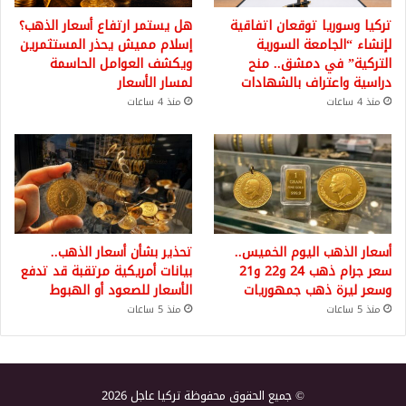
تركيا وسوريا توقعان اتفاقية
هل يستمر ارتفاع أسعار الذهب؟
لإنشاء “الجامعة السورية
إسلام مميش يحذر المستثمرين
التركية” في دمشق.. منح
ويكشف العوامل الحاسمة
دراسية واعتراف بالشهادات
لمسار الأسعار
منذ 4 ساعات
منذ 4 ساعات
أسعار الذهب اليوم الخميس..
تحذير بشأن أسعار الذهب..
سعر جرام ذهب 24 و22 و21
بيانات أمريكية مرتقبة قد تدفع
وسعر ليرة ذهب جمهوريات
الأسعار للصعود أو الهبوط
منذ 5 ساعات
منذ 5 ساعات
© جميع الحقوق محفوظة تركيا عاجل 2026