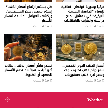
تركيا وسوريا توقعان اتفاقية
هل يستمر ارتفاع أسعار الذهب؟
لإنشاء “الجامعة السورية
إسلام مميش يحذر المستثمرين
التركية” في دمشق.. منح
ويكشف العوامل الحاسمة لمسار
دراسية واعتراف بالشهادات
الأسعار
منذ 4 ساعات
منذ 4 ساعات
أسعار الذهب اليوم الخميس..
تحذير بشأن أسعار الذهب.. بيانات
سعر جرام ذهب 24 و22 و21
أمريكية مرتقبة قد تدفع الأسعار
وسعر ليرة ذهب جمهوريات
للصعود أو الهبوط
منذ 5 ساعات
منذ 5 ساعات
Weather