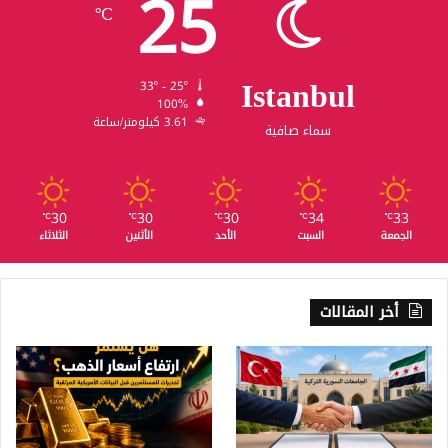
25
℃
Istanbul
33º - 25º
100%
3.61 كيلومتر/ساعة
سماء صافية
30
30
30
34
33
℃
℃
℃
℃
℃
الجمعة
السبت
الأحد
الأثنين
الثلاثاء
أخر المقالات