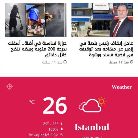
عاجل إيقاف رئيس بلدية في
حرارة قياسية في أضنة.. أسفلت
إزمير عن مهامه بعد توقيفه
بدرجة 200 مئوية وبيضة تنضج
في قضية فساد ورشوة
خلال دقائق
منذ 11 ساعة
منذ 11 ساعة
Weather
26
℃
Istanbul
29º - 25º
100%
6.32 كيلومتر/ساعة
غيوم متفرقة