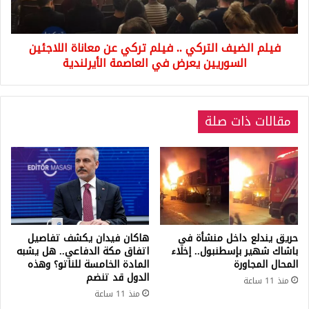
عن
معاناة
اللاجئين
فيلم الضيف التركي .. فيلم تركي عن معاناة اللاجئين
السوريين
يعرض
السوريين يعرض في العاصمة الأيرلندية
في
العاصمة
الأيرلندية
مقالات ذات صلة
حريق يندلع داخل منشأة في
هاكان فيدان يكشف تفاصيل
باشاك شهير بإسطنبول.. إخلاء
اتفاق مكة الدفاعي.. هل يشبه
المحال المجاورة
المادة الخامسة للناتو؟ وهذه
الدول قد تنضم
منذ 11 ساعة
منذ 11 ساعة