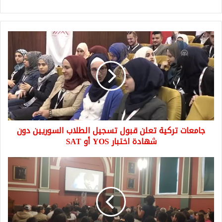
جامعات
تركية
تعلن
قبول
تسجيل
الطلاب
السوريين
دون
شهادة
جامعات تركية تعلن قبول تسجيل الطلاب السوريين دون
اختبار
YOS
شهادة اختبار YOS أو SAT
أو
SAT
فيلم
الضيف
التركي
..
فيلم
تركي