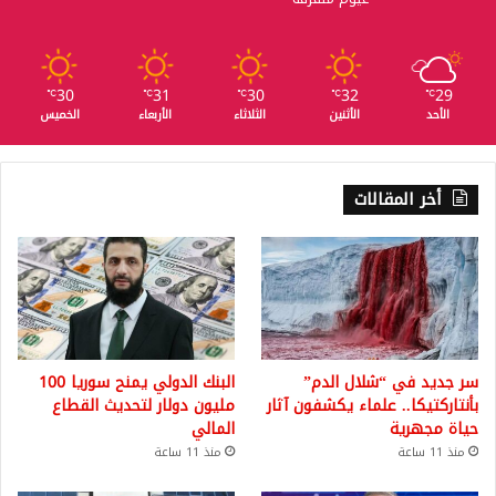
30
31
30
32
29
℃
℃
℃
℃
℃
الأحد
الأثنين
الثلاثاء
الأربعاء
الخميس
أخر المقالات
سر جديد في “شلال الدم”
البنك الدولي يمنح سوريا 100
بأنتاركتيكا.. علماء يكشفون آثار
مليون دولار لتحديث القطاع
حياة مجهرية
المالي
منذ 11 ساعة
منذ 11 ساعة