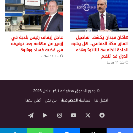
هاكان فيدان يكشف تفاصيل
عاجل إيقاف رئيس بلدية في
اتفاق مكة الدفاعي.. هل يشبه
إزمير عن مهامه بعد توقيفه
المادة الخامسة للناتو؟ وهذه
في قضية فساد ورشوة
الدول قد تنضم
منذ 11 ساعة
منذ 11 ساعة
© جميع الحقوق محفوظة تركيا عاجل 2026
اتصل بنا
سياسة الخصوصية
من نحن
أعلن معنا
‫X
فيسبوك
‫YouTube
انستقرام
‏Google
تيلقرام
Play