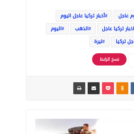
وم عاجل
أخبار تركيا عاجل اليوم
خبار تركيا عاجل
الذهب
اليوم
جل تركيا
ليرة
نسخ الرابط
Odnoklassniki
‫Pocket
مشاركة عبر البريد
طباعة
ئل
عارضة