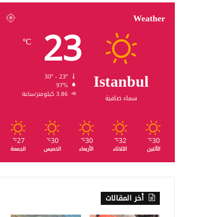
Weather
23
℃
Istanbul
30º - 23º
97%
3.86 كيلومتر/ساعة
سماء صافية
27
30
30
32
30
℃
℃
℃
℃
℃
الأثنين
الثلاثاء
الأربعاء
الخميس
الجمعة
أخر المقالات