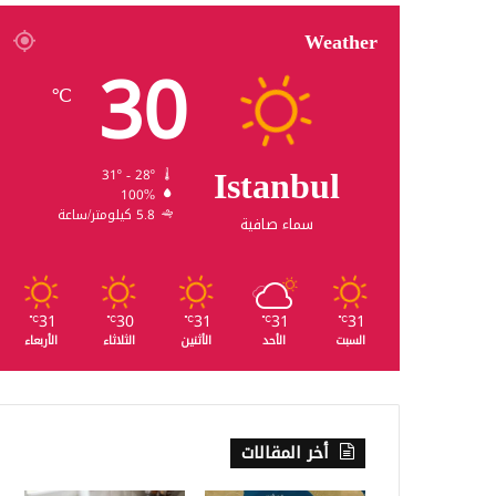
Weather
30
℃
Istanbul
31º - 28º
100%
5.8 كيلومتر/ساعة
سماء صافية
31
30
31
31
31
℃
℃
℃
℃
℃
السبت
الأحد
الأثنين
الثلاثاء
الأربعاء
أخر المقالات