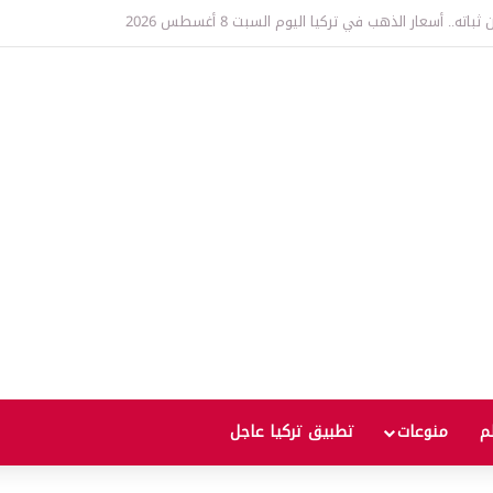
قر مشروع قانون «تركيا بلا إرهاب».. ماذا يعني ذلك؟
لم
منوعات
تطبيق تركيا عاجل