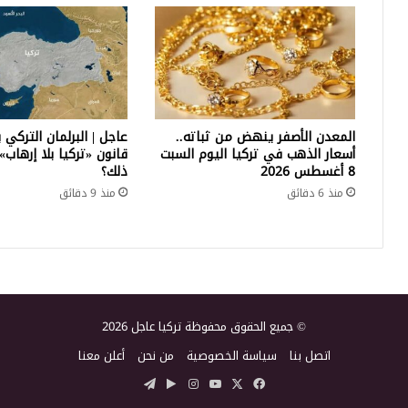
المعدن الأصفر ينهض من ثباته..
عاجل | البرلمان التركي
أسعار الذهب في تركيا اليوم السبت
قانون «تركيا بلا إرهاب»
8 أغسطس 2026
ذلك؟
منذ 6 دقائق
منذ 9 دقائق
© جميع الحقوق محفوظة تركيا عاجل 2026
اتصل بنا
سياسة الخصوصية
من نحن
أعلن معنا
‫X
فيسبوك
‫YouTube
انستقرام
‏Google
تيلقرام
Play