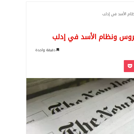
للبحث
نظام اﻷسد في إدلب
 للروس ونظام اﻷسد في إدلب
دقيقة واحدة
‫Pocket
Odnoklassn