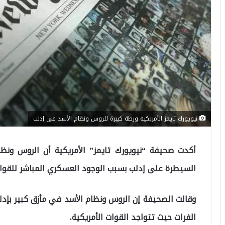
نيويورك تايمز الأمريكية ورطة كبيرة للروس ونظام اﻷسد في إدلب
أكدت صحيفة “نيويورك تايمز” اﻷمريكية أن الروس ونظ
السيطرة على إدلب بسبب الوجود العسكري المباشر للقوا
وقالت الصحيفة إن الروس ونظام اﻷسد في مأزق كبير بإدل
الفرات حيث تتواجد القوات الأمريكية.