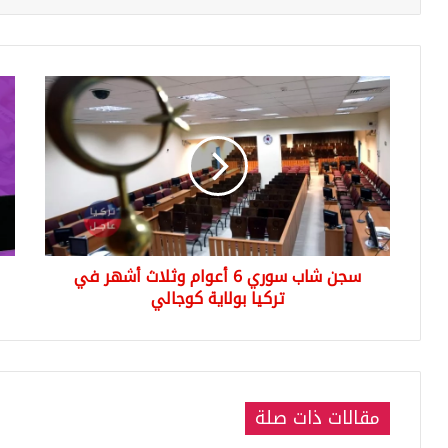
سجن
أسع
شاب
صر
سوري
الع
6
وأس
أعوام
الذ
وثلاث
في
أشهر
تركي
في
مع
تركيا
نها
سجن شاب سوري 6 أعوام وثلاث أشهر في
بولاية
الي
كوجالي
تركيا بولاية كوجالي
الأر
019
مقالات ذات صلة