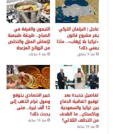
عاجل | البرلمان التركي
الليمون والقرفة في
يقر مشروع قانون
الصباح.. طريقة طبيعية
«تركيا بلا إرهاب».. ماذا
لإنعاش المنزل والتخلص
يعني ذلك؟
من الروائح المزعجة
منذ 9 دقائق
منذ 9 ساعات
تفاصيل جديدة بعد
خبير اقتصادي يتوقع
توقيع اتفاقية الدفاع
وصول غرام الذهب إلى
بين تركيا والسعودية
12 ألف ليرة.. متى
وباكستان.. ما الهدف
يحدث ذلك؟
من التحالف الثلاثي؟
منذ 19 ساعة
منذ 19 ساعة