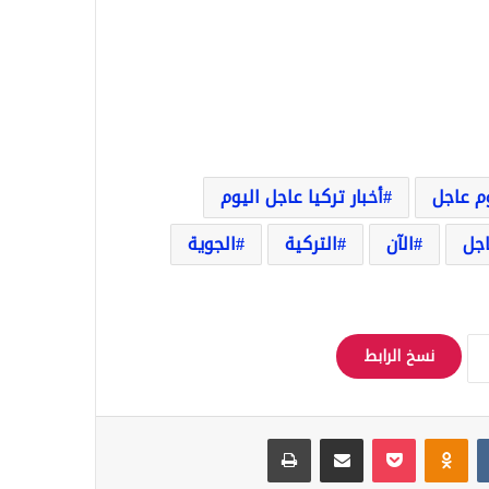
وم عاجل
أخبار تركيا عاجل اليوم
اجل
الآن
التركية
الجوية
نسخ الرابط
Odnoklassniki
‫Pocket
مشاركة عبر البريد
طباعة