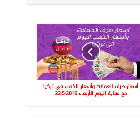
ار
ف
ملات
عار
هب
ا
ية
أسعار صرف العملات وأسعار الذهب في تركيا
وم
بعاء
مع نهاية اليوم الأربعاء 22/5/2019
22/5/2