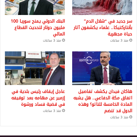
سر جديد في “شلال الدم”
البنك الدولي يمنح سوريا 100
بأنتاركتيكا.. علماء يكشفون آثار
مليون دولار لتحديث القطاع
حياة مجهرية
المالي
منذ 3 ساعات
منذ 3 ساعات
هاكان فيدان يكشف تفاصيل
عاجل إيقاف رئيس بلدية في
اتفاق مكة الدفاعي.. هل يشبه
إزمير عن مهامه بعد توقيفه
المادة الخامسة للناتو؟ وهذه
في قضية فساد ورشوة
الدول قد تنضم
منذ 3 ساعات
منذ 3 ساعات