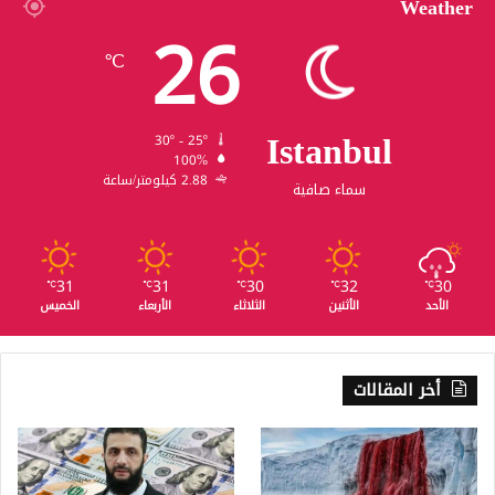
Weather
26
℃
Istanbul
30º - 25º
100%
2.88 كيلومتر/ساعة
سماء صافية
31
31
30
32
30
℃
℃
℃
℃
℃
الأحد
الأثنين
الثلاثاء
الأربعاء
الخميس
أخر المقالات