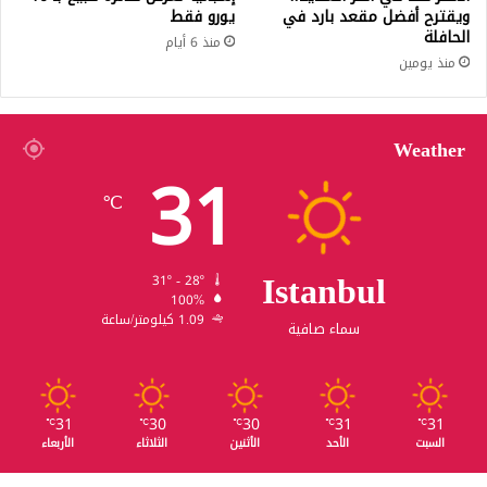
ويقترح أفضل مقعد بارد في
يورو فقط
الحافلة
منذ 6 أيام
منذ يومين
Weather
31
℃
Istanbul
31º - 28º
100%
1.09 كيلومتر/ساعة
سماء صافية
31
30
30
31
31
℃
℃
℃
℃
℃
السبت
الأحد
الأثنين
الثلاثاء
الأربعاء