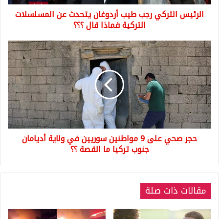
التركية
الرئيس التركي رجب طيب أردوغان يتحدث عن المسلسلات
فماذا
قال
التركية فماذا قال ؟؟؟
؟؟؟
حجر
صحي
على
9
مواطنين
سوريين
في
ولاية
أديامان
حجر صحي على 9 مواطنين سوريين في ولاية أديامان
جنوب
تركيا
جنوب تركيا ما القصة ؟؟
ما
القصة
؟؟
مقالات ذات صلة