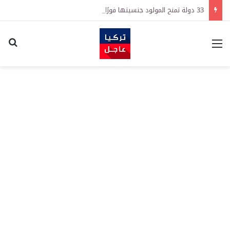
33 دولة تمنح المولود جنسيتها فورًا.. ما قصة «حق الأرض» وهل يستفيد الوالدان؟
القائمة
اكت