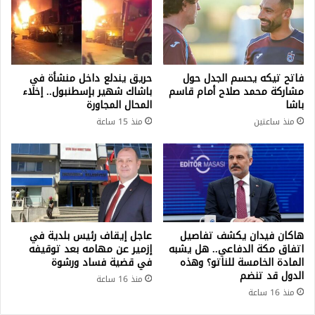
فاتح تيكه يحسم الجدل حول
حريق يندلع داخل منشأة في
مشاركة محمد صلاح أمام قاسم
باشاك شهير بإسطنبول.. إخلاء
باشا
المحال المجاورة
منذ ساعتين
منذ 15 ساعة
هاكان فيدان يكشف تفاصيل
عاجل إيقاف رئيس بلدية في
اتفاق مكة الدفاعي.. هل يشبه
إزمير عن مهامه بعد توقيفه
المادة الخامسة للناتو؟ وهذه
في قضية فساد ورشوة
الدول قد تنضم
منذ 16 ساعة
منذ 16 ساعة