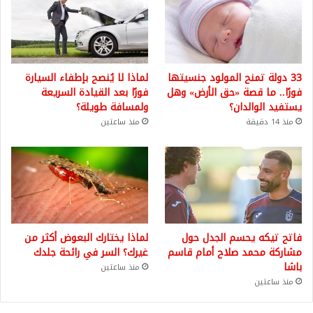
33 دولة تمنح المولود جنسيتها
لماذا لا يُنصح بإطفاء السيارة
فورًا.. ما قصة «حق الأرض» وهل
فورًا بعد القيادة السريعة
يستفيد الوالدان؟
ولمسافة طويلة؟
منذ 14 دقيقة
منذ ساعتين
فاتح تيكه يحسم الجدل حول
لماذا يختارك البعوض أكثر من
مشاركة محمد صلاح أمام قاسم
غيرك؟ السر في رائحة جلدك
باشا
منذ ساعتين
منذ ساعتين