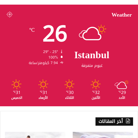
Weather
26
℃
Istanbul
29º - 25º
100%
7.94 كيلومتر/ساعة
غيوم متفرقة
31
31
30
32
29
℃
℃
℃
℃
℃
الأحد
الأثنين
الثلاثاء
الأربعاء
الخميس
أخر المقالات