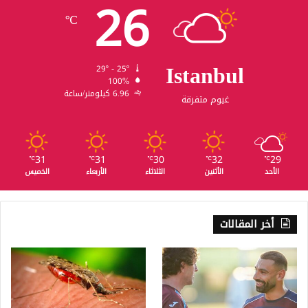
26
℃
Istanbul
29º - 25º
100%
6.96 كيلومتر/ساعة
غيوم متفرقة
31
31
30
32
29
℃
℃
℃
℃
℃
الأحد
الأثنين
الثلاثاء
الأربعاء
الخميس
أخر المقالات