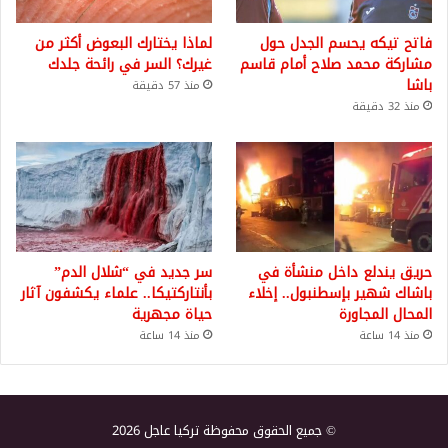
فاتح تيكه يحسم الجدل حول
لماذا يختارك البعوض أكثر من
مشاركة محمد صلاح أمام قاسم
غيرك؟ السر في رائحة جلدك
باشا
منذ 57 دقيقة
منذ 32 دقيقة
حريق يندلع داخل منشأة في
سر جديد في “شلال الدم”
باشاك شهير بإسطنبول.. إخلاء
بأنتاركتيكا.. علماء يكشفون آثار
المحال المجاورة
حياة مجهرية
منذ 14 ساعة
منذ 14 ساعة
© جميع الحقوق محفوظة تركيا عاجل 2026