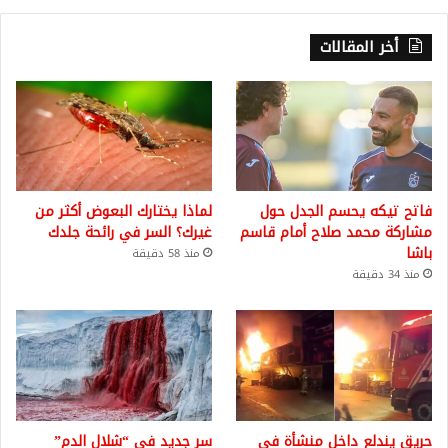
أخر المقالات
فاتح تيكه يحسم الجدل حول
لماذا يختارك البعوض أكثر من
مشاركة محمد صلاح أمام قاسم
غيرك؟ السر في رائحة جلدك
باشا
منذ 58 دقيقة
منذ 34 دقيقة
حريق يندلع داخل منشأة في
سر جديد في “شلال الدم”