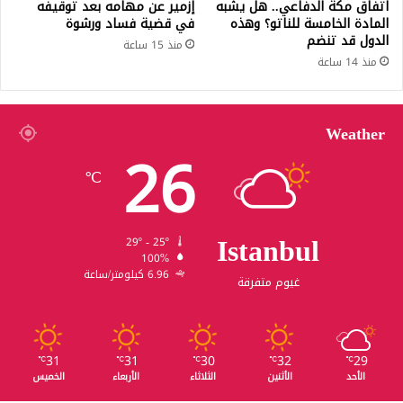
اتفاق مكة الدفاعي.. هل يشبه
إزمير عن مهامه بعد توقيفه
المادة الخامسة للناتو؟ وهذه
في قضية فساد ورشوة
الدول قد تنضم
منذ 15 ساعة
منذ 14 ساعة
Weather
26
℃
Istanbul
29º - 25º
100%
6.96 كيلومتر/ساعة
غيوم متفرقة
31
31
30
32
29
℃
℃
℃
℃
℃
الأحد
الأثنين
الثلاثاء
الأربعاء
الخميس