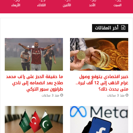
30
29
31
30
32
السبت
الأحد
الأثنين
الثلاثاء
الأربعاء
أخر المقالات
خبير اقتصادي يتوقع وصول
ما حقيقة الحجز على راتب محمد
غرام الذهب إلى 12 ألف ليرة..
صلاح بعد انضمامه إلى نادي
متى يحدث ذلك؟
طرابزون سبور التركي
منذ 3 ساعات
منذ 3 ساعات