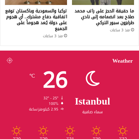
ما حقيقة الحجز على راتب محمد
تركيا والسعودية وباكستان توقع
صلاح بعد انضمامه إلى نادي
اتفاقية دفاع مشترك.. أي هجوم
طرابزون سبور التركي
على دولة يُعد هجوماً على
الجميع
منذ 3 ساعات
منذ 3 ساعات
Weather
26
℃
Istanbul
32º - 25º
100%
2.95 كيلومتر/ساعة
سماء صافية
℃
℃
℃
℃
℃