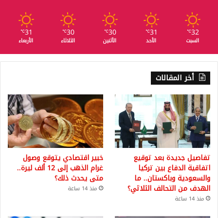
31
30
30
31
32
℃
℃
℃
℃
℃
السبت
الأحد
الأثنين
الثلاثاء
الأربعاء
أخر المقالات
تفاصيل جديدة بعد توقيع
خبير اقتصادي يتوقع وصول
اتفاقية الدفاع بين تركيا
غرام الذهب إلى 12 ألف ليرة..
والسعودية وباكستان.. ما
متى يحدث ذلك؟
الهدف من التحالف الثلاثي؟
منذ 14 ساعة
منذ 14 ساعة