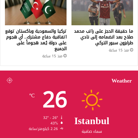
ما حقيقة الحجز على راتب محمد
تركيا والسعودية وباكستان توقع
صلاح بعد انضمامه إلى نادي
اتفاقية دفاع مشترك.. أي هجوم
طرابزون سبور التركي
على دولة يُعد هجوماً على
الجميع
منذ 15 ساعة
منذ 15 ساعة
Weather
26
℃
Istanbul
32º - 26º
43%
2.26 كيلومتر/ساعة
سماء صافية