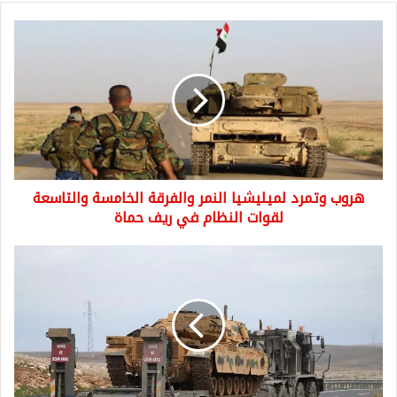
هروب
وتمرد
لميليشيا
النمر
والفرقة
الخامسة
والتاسعة
لقوات
النظام
هروب وتمرد لميليشيا النمر والفرقة الخامسة والتاسعة
في
ريف
لقوات النظام في ريف حماة
حماة
تعزيزات
عسكرية
يدفع
بها
الجيش
التركي
إلى
مناطق