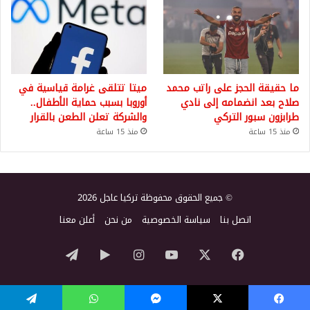
ما حقيقة الحجز على راتب محمد
ميتا تتلقى غرامة قياسية في
صلاح بعد انضمامه إلى نادي
أوروبا بسبب حماية الأطفال..
طرابزون سبور التركي
والشركة تعلن الطعن بالقرار
منذ 15 ساعة
منذ 15 ساعة
© جميع الحقوق محفوظة تركيا عاجل 2026
اتصل بنا
سياسة الخصوصية
من نحن
أعلن معنا
‫X
فيسبوك
‫YouTube
انستقرام
‏Google
تيلقرام
Play