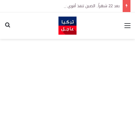
بعد 22 شهراً.. الصين تنفذ أقوى عملية شراء للذهب منذ أكتوبر 2023
القائمة
اكت