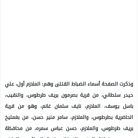
وذكرت الصفحة أسماء الضباط القتلى وهم: الملازم أول، علي
حيدر سلطاني، من قرية بصرمون بريف طرطوس، والنقيب،
باسل يوسف، الملازم، نايف سلمان غانم، وهو من قرية
الحاضرية بطرطوس، والملازم، سامر منير حسن، من بغمليخ
بريف طرطوس، والملازم، حسن عباس سمره، من محافظة