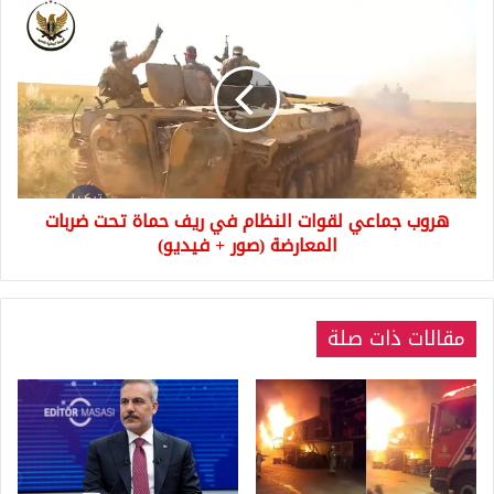
هروب
جماعي
لقوات
النظام
في
ريف
حماة
تحت
ضربات
هروب جماعي لقوات النظام في ريف حماة تحت ضربات
المعارضة
(صور
المعارضة (صور + فيديو)
+
فيديو)
مقالات ذات صلة