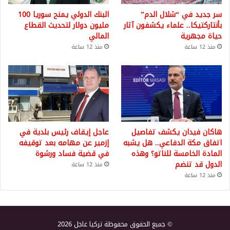
سر جديد في “شلال الدم”
البنك الدولي يمنح سوريا 100
بأنتاركتيكا.. علماء يكشفون آثار
مليون دولار لتحديث القطاع
حياة مجهرية
المالي
منذ 12 ساعة
منذ 12 ساعة
هاكان فيدان يكشف تفاصيل
عاجل إيقاف رئيس بلدية في
اتفاق مكة الدفاعي.. هل يشبه
إزمير عن مهامه بعد توقيفه
المادة الخامسة للناتو؟ وهذه
في قضية فساد ورشوة
الدول قد تنضم
منذ 12 ساعة
منذ 12 ساعة
© جميع الحقوق محفوظة تركيا عاجل 2026