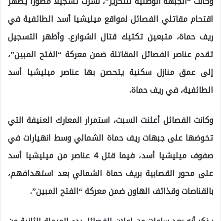
وكانت “الجبهة الوطنية للتحرير”، نشرت تسجيلاً مصوراً يظهر
اقتحام مقاتلي الفصائل لمواقع ميليشيا أسد الطائفية في
ريف حماة، متبعين تكتيك قتال الشوارع. وأظهر التسجيل
تقدم عناصر الفصائل المقاتلة ضمن معركة “الفتح المبين”،
إلى عمق منازل سكنية يتحصن بها عناصر ميليشيا أسد
الطائفية، في ريف حماة.
وكانت الفصائل أعلنت السبت، استمرار المعارك العنيفة التي
تخوضها على جبهات ريف حماة الشمالي وسط انهيارات في
صفوف ميليشيا أسد، فيما قتل 4 عناصر من ميليشيا أسد
على محور القصابية بريف حماة الشمالي بعد استهدافهم،
بالقناصات وقذائف الهاون ضمن معركة “الفتح المبين”.