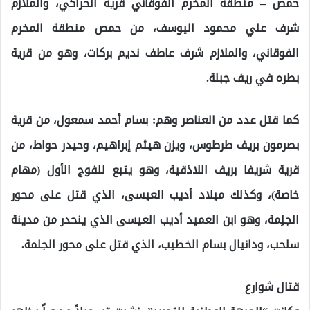
حمص – منطقة المخرم الفوقاني قرية الحراكي، والملازم
شرف علي محمود اليوسف، من حمص منطقة المخرم
الفوقاني، والملازم شرف عاطف نديم بركات، وهو من قرية
بطره في ريف جبلة.
كما قتل عدد من العناصر وهم: بسام أحمد سمعول، من قرية
بصرمون بريف طرطوس، ويزن هيثم إبراهيم، وحيدر حواط، من
قرية شريفا بريف اللاذقية، وهو يتبع للفوج الأول (مهام
خاصة)، وكذلك ميلاد أديب العيسى، الذي قتل على محور
الجلِمة، وهو ابن العميد أديب العيسى الذي ينحدر من مدينة
سلحب، ودانيال بسام الخطيب، الذي قتل على محور الجلمة.
قتال شوارع