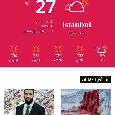
27
℃
Istanbul
29º - 26º
100%
6.31 كيلومتر/ساعة
غيوم متفرقة
30
31
30
32
29
℃
℃
℃
℃
℃
الأحد
الأثنين
الثلاثاء
الأربعاء
الخميس
أخر المقالات