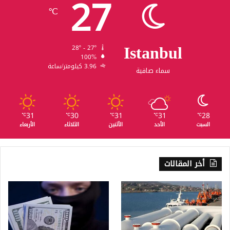
27
℃
Istanbul
28º - 27º
100%
3.96 كيلومتر/ساعة
سماء صافية
31
30
31
31
28
℃
℃
℃
℃
℃
السبت
الأحد
الأثنين
الثلاثاء
الأربعاء
أخر المقالات