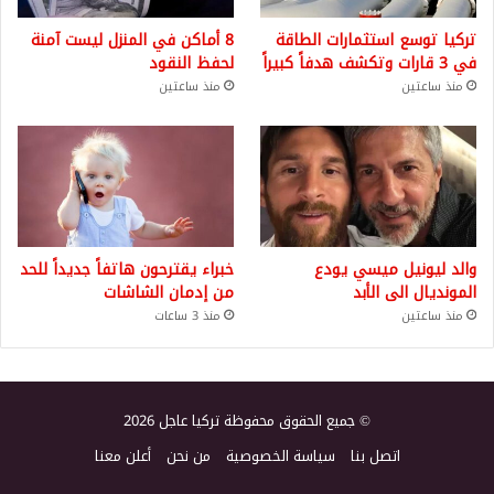
تركيا توسع استثمارات الطاقة
8 أماكن في المنزل ليست آمنة
في 3 قارات وتكشف هدفاً كبيراً
لحفظ النقود
منذ ساعتين
منذ ساعتين
والد ليونيل ميسي يودع
خبراء يقترحون هاتفاً جديداً للحد
المونديال الى الأبد
من إدمان الشاشات
منذ ساعتين
منذ 3 ساعات
© جميع الحقوق محفوظة تركيا عاجل 2026
اتصل بنا
سياسة الخصوصية
من نحن
أعلن معنا