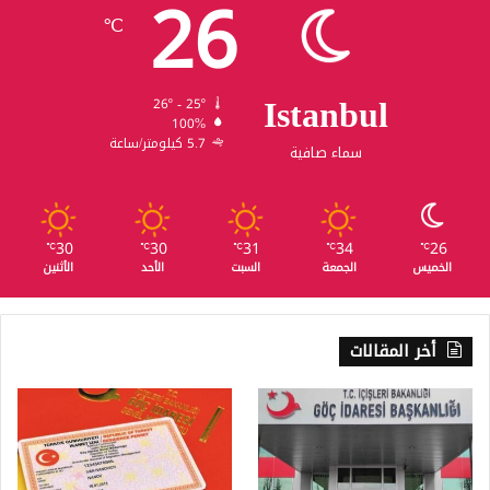
26
℃
Istanbul
26º - 25º
100%
5.7 كيلومتر/ساعة
سماء صافية
30
30
31
34
26
℃
℃
℃
℃
℃
الخميس
الجمعة
السبت
الأحد
الأثنين
أخر المقالات