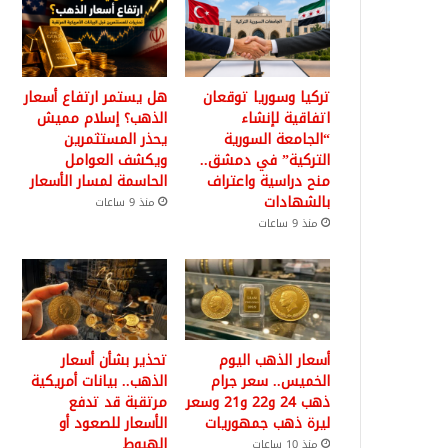
تركيا وسوريا توقعان
هل يستمر ارتفاع أسعار
اتفاقية لإنشاء
الذهب؟ إسلام مميش
“الجامعة السورية
يحذر المستثمرين
التركية” في دمشق..
ويكشف العوامل
منح دراسية واعتراف
الحاسمة لمسار الأسعار
بالشهادات
منذ 9 ساعات
منذ 9 ساعات
أسعار الذهب اليوم
تحذير بشأن أسعار
الخميس.. سعر جرام
الذهب.. بيانات أمريكية
ذهب 24 و22 و21 وسعر
مرتقبة قد تدفع
ليرة ذهب جمهوريات
الأسعار للصعود أو
الهبوط
منذ 10 ساعات