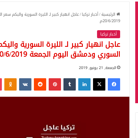
الرئيسية
/
أخبار تركيا
/
عاجل انهيار كبير لـ الليرة السورية واليكم سع
20/6/2019م.
أخبار تركيا
عاجل انهيار كبير لـ الليرة السورية وال
السوري ودمشق اليوم الجمعة 20/6/2019م.
الجمعة, 21 يونيو, 2019
فيسبوك
‫X
لينكدإن
بينتيريست
iki