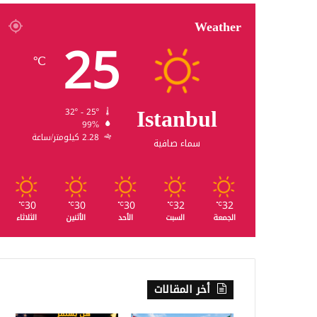
Weather
25
℃
Istanbul
32º - 25º
99%
2.28 كيلومتر/ساعة
سماء صافية
30
30
30
32
32
℃
℃
℃
℃
℃
الجمعة
السبت
الأحد
الأثنين
الثلاثاء
أخر المقالات