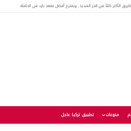
اقية لإنشاء “الجامعة السورية التركية” في دمشق.. منح دراسية واعتراف بالشهادات
لم
منوعات
تطبيق تركيا عاجل