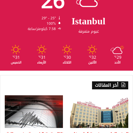
26
Istanbul
29º - 25º
100%
7.58 كيلومتر/ساعة
غيوم متفرقة
31
31
30
32
29
℃
℃
℃
℃
℃
الأحد
الأثنين
الثلاثاء
الأربعاء
الخميس
أخر المقالات