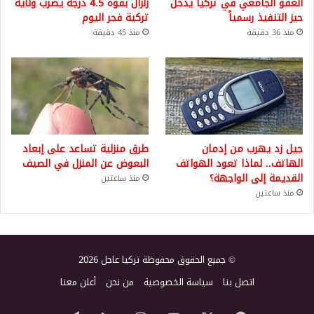
العفو الجامعي في تركيا يدخل
زلزال بقوة 4.5 درجة يضرب ولاية
حيز التنفيذ رسمياً
تركية فجر اليوم
منذ 36 دقيقة
منذ 45 دقيقة
جيل زد يهرب من إدمان
طرق منزلية تساعد على إبعاد
الهاتف.. لماذا تعود الهواتف
البعوض عن المنزل في الصيف
القديمة إلى الواجهة؟
منذ ساعتين
منذ ساعتين
© جميع الحقوق محفوظة تركيا عاجل 2026
اتصل بنا
سياسة الخصوصية
من نحن
أعلن معنا