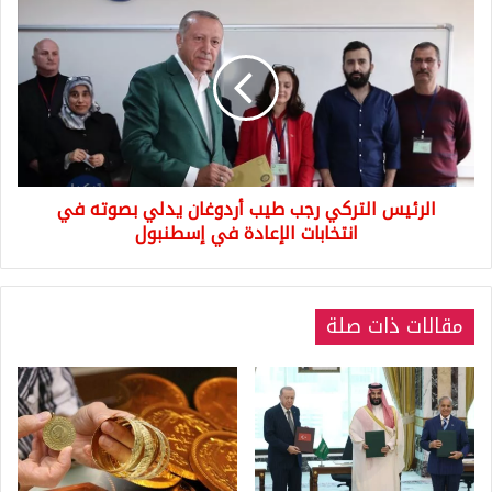
التركي
رجب
طيب
أردوغان
يدلي
بصوته
في
انتخابات
الرئيس التركي رجب طيب أردوغان يدلي بصوته في
الإعادة
في
انتخابات الإعادة في إسطنبول
إسطنبول
مقالات ذات صلة