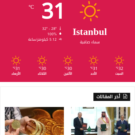
31
℃
Istanbul
32º - 28º
100%
5.12 كيلومتر/ساعة
سماء صافية
31
30
30
31
32
℃
℃
℃
℃
℃
السبت
الأحد
الأثنين
الثلاثاء
الأربعاء
أخر المقالات