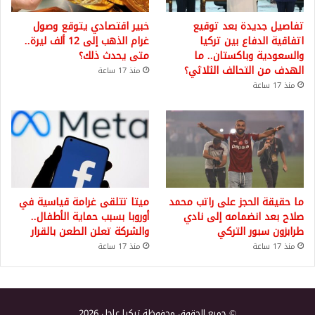
تفاصيل جديدة بعد توقيع
خبير اقتصادي يتوقع وصول
اتفاقية الدفاع بين تركيا
غرام الذهب إلى 12 ألف ليرة..
والسعودية وباكستان.. ما
متى يحدث ذلك؟
الهدف من التحالف الثلاثي؟
منذ 17 ساعة
منذ 17 ساعة
ما حقيقة الحجز على راتب محمد
ميتا تتلقى غرامة قياسية في
صلاح بعد انضمامه إلى نادي
أوروبا بسبب حماية الأطفال..
طرابزون سبور التركي
والشركة تعلن الطعن بالقرار
منذ 17 ساعة
منذ 17 ساعة
© جميع الحقوق محفوظة تركيا عاجل 2026