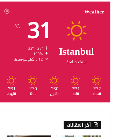
Weather
31
℃
Istanbul
32º - 28º
100%
5.12 كيلومتر/ساعة
سماء صافية
31
30
30
31
32
℃
℃
℃
℃
℃
السبت
الأحد
الأثنين
الثلاثاء
الأربعاء
أخر المقالات