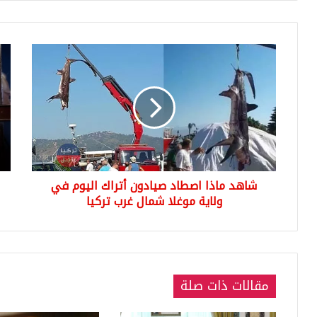
شاهد
مس
ماذا
أمر
اصطاد
اتف
صيادون
رو
أتراك
اسر
اليوم
لاخ
في
ايرا
ولاية
من
موغلا
سور
شاهد ماذا اصطاد صيادون أتراك اليوم في
شمال
قريب
غرب
ولاية موغلا شمال غرب تركيا
تركيا
مقالات ذات صلة