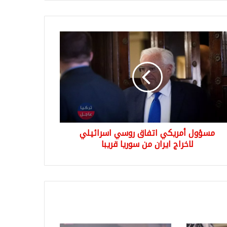
ؤول
يكي
اق
سي
ائيلي
راج
ن
يا
مسؤول أمريكي اتفاق روسي اسرائيلي
ا
لاخراج ايران من سوريا قريبا