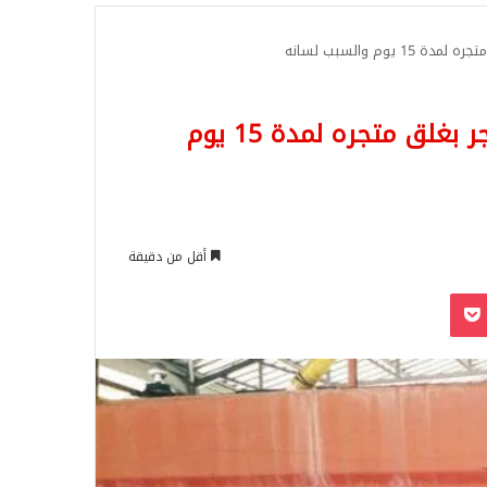
للبحث
وم والسبب لسانه
بلدية في أنقرة تعاقب أحد أصحاب المتاجر بغلق متجره لمدة 15 يوم
أقل من دقيقة
‫Pocket
Odnoklassn