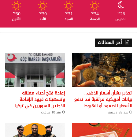
30
30
31
34
26
℃
℃
℃
℃
℃
الخميس
الجمعة
السبت
الأحد
الأثنين
أخر المقالات
تحذير بشأن أسعار الذهب..
إعادة فتح أحياء مغلقة
بيانات أمريكية مرتقبة قد تدفع
وتسهيلات قيود الإقامة
الأسعار للصعود أو الهبوط
للاجئين السوريين في تركيا
منذ 33 دقيقة
منذ 10 ساعات