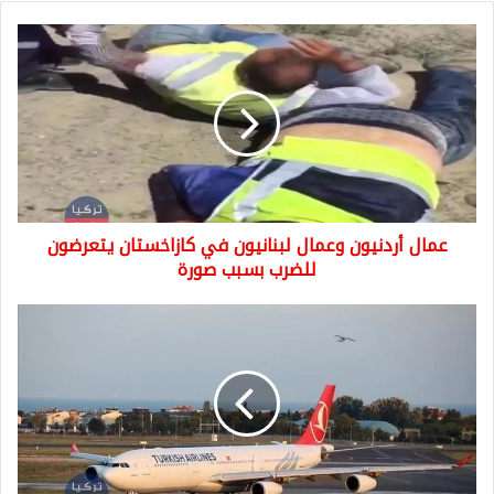
عمال
أردنيون
وعمال
لبنانيون
في
كازاخستان
يتعرضون
للضرب
بسبب
عمال أردنيون وعمال لبنانيون في كازاخستان يتعرضون
صورة
للضرب بسبب صورة
إلغاء
رحلة
طيران
داخل
تركيا
بسبب
طائر
...