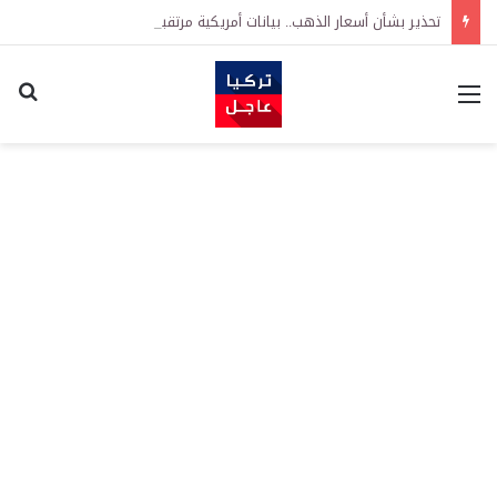
تحذير بشأن أسعار الذهب.. بيانات أمريكية مرتقبة قد تدفع الأسعار للصعود أو الهبوط
القائمة
اكت