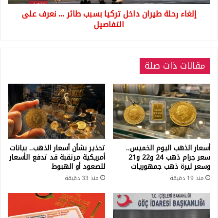
نعرف
إلغاء رحلة طيران داخل تركيا بسبب طائر ... نعرف على
على
التفاصيل
التفاصيل
مقالات ذات صلة
أسعار الذهب اليوم الخميس..
تحذير بشأن أسعار الذهب.. بيانات
سعر جرام ذهب 24 و22 و21
أمريكية مرتقبة قد تدفع الأسعار
وسعر ليرة ذهب جمهوريات
للصعود أو الهبوط
منذ 19 دقيقة
منذ 33 دقيقة