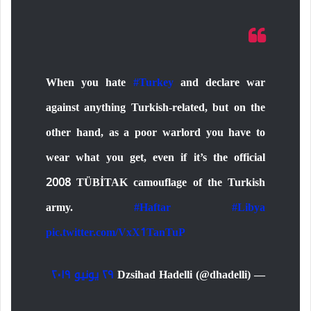
When you hate
#Turkey
and declare war
against anything Turkish-related, but on the
other hand, as a poor warlord you have to
wear what you get, even if it’s the official
2008 TÜBİTAK camouflage of the Turkish
army.
#Haftar
#Libya
pic.twitter.com/VxX1TanTuP
— Dzsihad Hadelli (@dhadelli)
٢٩ يونيو ٢٠١٩