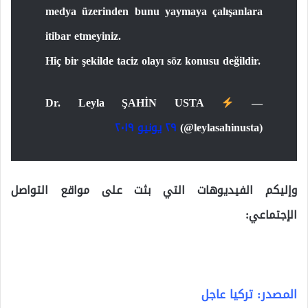
medya üzerinden bunu yaymaya çalışanlara
itibar etmeyiniz.
Hiç bir şekilde taciz olayı söz konusu değildir.
— Dr. Leyla ŞAHİN USTA
(@leylasahinusta)
٢٩ يونيو ٢٠١٩
وإليكم الفيديوهات التي بثت على مواقع التواصل
الإجتماعي:
المصدر: تركيا عاجل