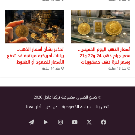
أسعار الذهب اليوم الخميس..
تحذير بشأن أسعار الذهب..
سعر جرام ذهب 24 و22 و21
بيانات أمريكية مرتقبة قد تدفع
وسعر ليرة ذهب جمهوريات
الأسعار للصعود أو الهبوط
منذ 13 ساعة
منذ 14 ساعة
© جميع الحقوق محفوظة تركيا عاجل 2026
اتصل بنا
سياسة الخصوصية
من نحن
أعلن معنا
‫X
فيسبوك
‫YouTube
انستقرام
‏Google
تيلقرام