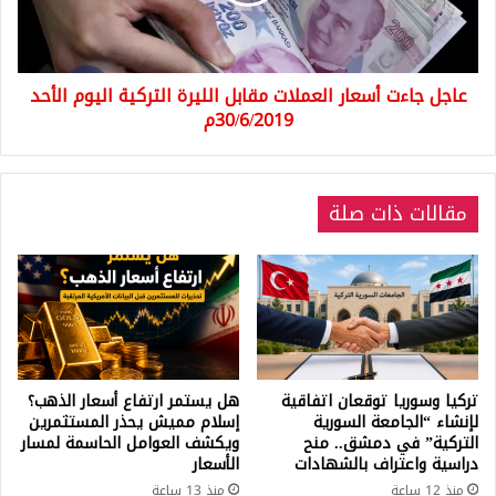
الليرة
التركية
اليوم
الأحد
عاجل جاءت أسعار العملات مقابل الليرة التركية اليوم الأحد
30/6/2019م
30/6/2019م
مقالات ذات صلة
تركيا وسوريا توقعان اتفاقية
هل يستمر ارتفاع أسعار الذهب؟
لإنشاء “الجامعة السورية
إسلام مميش يحذر المستثمرين
التركية” في دمشق.. منح
ويكشف العوامل الحاسمة لمسار
دراسية واعتراف بالشهادات
الأسعار
منذ 12 ساعة
منذ 13 ساعة