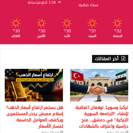
2.08 كيلومتر/ساعة
سماء صافية
30
30
30
31
32
℃
℃
℃
℃
℃
الجمعة
السبت
الأحد
الأثنين
الثلاثاء
أخر المقالات
تركيا وسوريا توقعان اتفاقية
هل يستمر ارتفاع أسعار الذهب؟
لإنشاء “الجامعة السورية
إسلام مميش يحذر المستثمرين
التركية” في دمشق.. منح
ويكشف العوامل الحاسمة
دراسية واعتراف بالشهادات
لمسار الأسعار
منذ 12 ساعة
منذ 13 ساعة