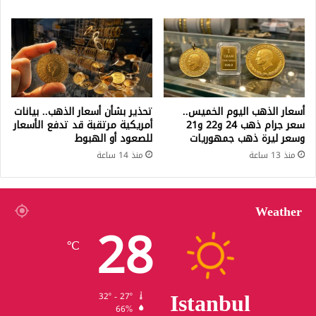
أسعار الذهب اليوم الخميس..
تحذير بشأن أسعار الذهب.. بيانات
سعر جرام ذهب 24 و22 و21
أمريكية مرتقبة قد تدفع الأسعار
وسعر ليرة ذهب جمهوريات
للصعود أو الهبوط
منذ 13 ساعة
منذ 14 ساعة
Weather
28
℃
Istanbul
32º - 27º
66%