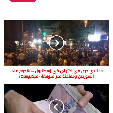
ما
الذي
جرى
في
اكتيلي
في
إسطنبول
...
هجوم
ما الذي جرى في اكتيلي في إسطنبول ... هجوم على
على
السوريين
السوريين ومفاجئة غير متوقعة (فيديوهات)
ومفاجئة
غير
عاجل
متوقعة
جاءت
(فيديوهات)
أسعار
العملات
مقابل