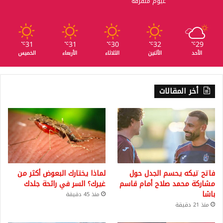
غيوم متفرقة
31
31
30
32
29
℃
℃
℃
℃
℃
الأحد
الأثنين
الثلاثاء
الأربعاء
الخميس
أخر المقالات
فاتح تيكه يحسم الجدل حول
لماذا يختارك البعوض أكثر من
مشاركة محمد صلاح أمام قاسم
غيرك؟ السر في رائحة جلدك
باشا
منذ 45 دقيقة
منذ 21 دقيقة