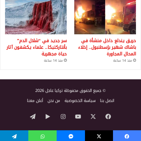
حريق يندلع داخل منشأة في
سر جديد في “شلال الدم”
باشاك شهير بإسطنبول.. إخلاء
بأنتاركتيكا.. علماء يكشفون آثار
المحال المجاورة
حياة مجهرية
منذ 14 ساعة
منذ 14 ساعة
© جميع الحقوق محفوظة تركيا عاجل 2026
اتصل بنا
سياسة الخصوصية
من نحن
أعلن معنا
‫X
فيسبوك
‫YouTube
انستقرام
‏Google
تيلقرام
Play