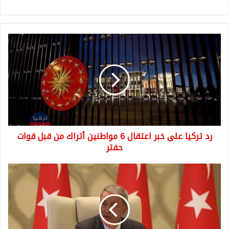
رد
تركيا
على
خبر
اعتقال
6
مواطنين
أتراك
من
رد تركيا على خبر اعتقال 6 مواطنين أتراك من قبل قوات
قبل
قوات
حفتر
حفتر
عاجل
تصريات
لوزير
الدفاع
التركي
يهدد