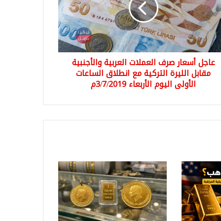
بية
جنبية
بل
رة
كية
عاجل أسعار صرف العملات العربية والأجنبية
لاق
مقابل الليرة التركية مع انطلاق الساعات
اعات
الأولى اليوم الأربعاء 3/7/2019م
ولى
وم
بعاء
3/7/2م