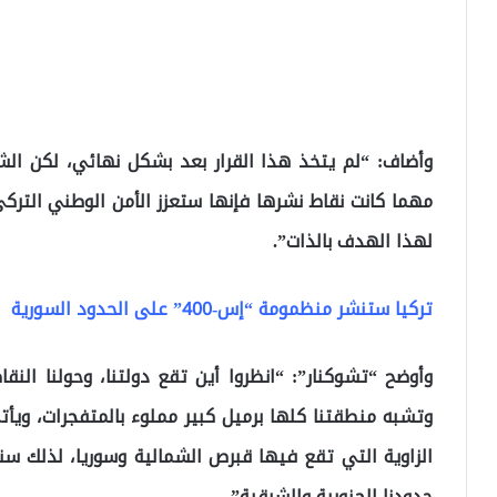
وأضاف: “لم يتخذ هذا القرار بعد بشكل نهائي، لكن الش
مهما كانت نقاط نشرها فإنها ستعزز الأمن الوطني الترك
لهذا الهدف بالذات”.
تركيا ستنشر منظمومة “إس-400” على الحدود السورية
وأوضح “تشوكنار”: “انظروا أين تقع دولتنا، وحولنا النق
وتشبه منطقتنا كلها برميل كبير مملوء بالمتفجرات، ويأ
الزاوية التي تقع فيها قبرص الشمالية وسوريا، لذلك سن
حدودنا الجنوبية والشرقية”.