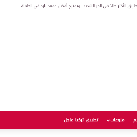
اقية لإنشاء “الجامعة السورية التركية” في دمشق.. منح دراسية واعتراف بالشهادات
لم
منوعات
تطبيق تركيا عاجل