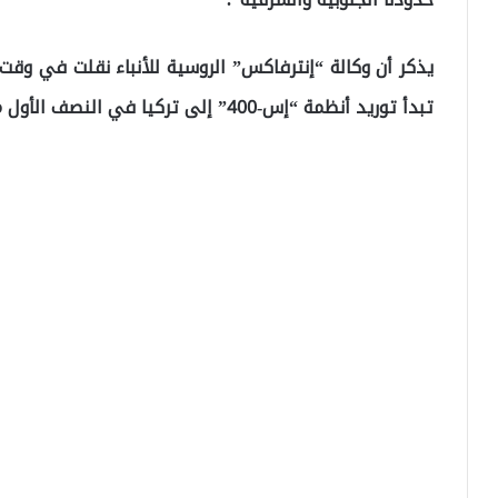
يذكر أن وكالة “إنترفاكس” الروسية للأنباء نقلت في و
تبدأ توريد أنظمة “إس-400” إلى تركيا في النصف الأول من شهر يوليو الجاري.