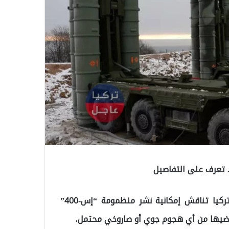
كشفت صحيفة “إزفيستيا” الروسية، اليوم الثلاثاء، أن تركيا تناقش إمكانية نشر منظمومة “إس-400”
راضيها من أي هجوم جوي أو صاروخي محتمل.