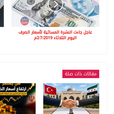
لأسعار
العر
الصرف
والأ
اليوم
مقا
الثلاثاء
اللي
2/7/2019م
التر
عاجل جاءت النشرة المسائية لأسعار الصرف
مع
اليوم الثلاثاء 2/7/2019م
انط
الس
الأ
الي
الأر
019
مقالات ذات صلة