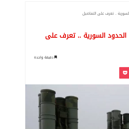
للبحث
 منظمومة “إس-400” على الحدود السورية .. تعرف على
دقيقة واحدة
‫Pocket
Odnoklassn