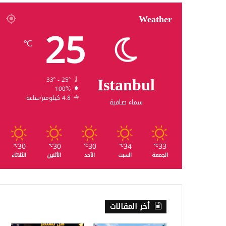
Weather
25
℃
Istanbul
33º - 25º
100%
4.8 كيلومتر/ساعة
سماء صافية
30
30
30
34
33
℃
℃
℃
℃
℃
الجمعة
السبت
الأحد
الأثنين
الثلاثاء
أخر المقالات