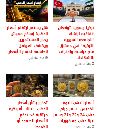
تركيا وسوريا توقعان
هل يستمر ارتفاع أسعار
اتفاقية لإنشاء
الذهب؟ إسلام مميش
“الجامعة السورية
يحذر المستثمرين
التركية” في دمشق..
ويكشف العوامل
منح دراسية واعتراف
الحاسمة لمسار الأسعار
بالشهادات
منذ ساعتين
منذ ساعتين
أسعار الذهب اليوم
تحذير بشأن أسعار
الخميس.. سعر جرام
الذهب.. بيانات أمريكية
ذهب 24 و22 و21 وسعر
مرتقبة قد تدفع
ليرة ذهب جمهوريات
الأسعار للصعود أو
الهبوط
منذ 3 ساعات