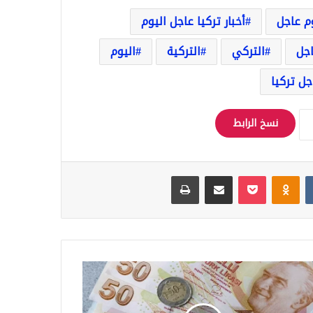
وم عاجل
أخبار تركيا عاجل اليوم
اجل
التركي
التركية
اليوم
جل تركيا
نسخ الرابط
Odnoklassniki
‫Pocket
مشاركة عبر البريد
طباعة
ل
ار
ف
ملات