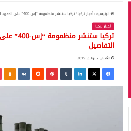
الرئيسية
/
أخبار تركيا
/
تركيا ستنشر منظمومة “إس-400” على الحدود السورية .. تعرف على التفاصيل
أخبار تركيا
تركيا ستنشر
التفاصيل
الثلاثاء, 2 يوليو, 2019
فيسبوك
‫X
لينكدإن
بينتيريست
iki