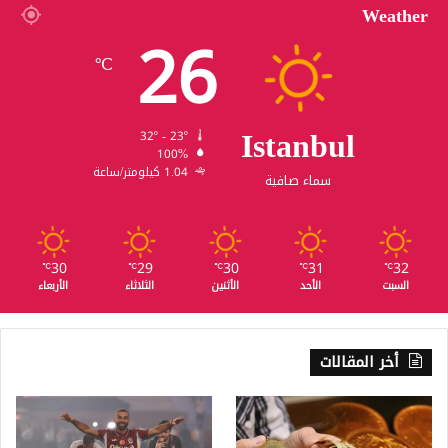
Weather
26
℃
Istanbul
32º - 23º
100%
1.04 كيلومتر/ساعة
سماء صافية
30
29
30
31
32
℃
℃
℃
℃
℃
السبت
الأحد
الأثنين
الثلاثاء
الأربعاء
أخر المقالات