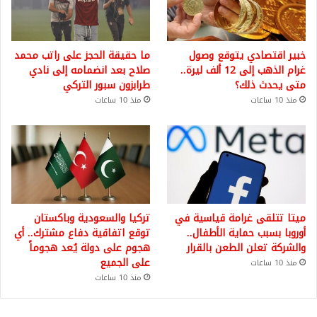
خبير اقتصادي يتوقع وصول
ما حقيقة الحجز على راتب محمد
غرام الذهب إلى 12 ألف ليرة..
صلاح بعد انضمامه إلى نادي
متى يحدث ذلك؟
طرابزون سبور التركي
منذ 10 ساعات
منذ 10 ساعات
ميتا تتلقى غرامة قياسية في
تركيا والسعودية وباكستان
أوروبا بسبب حماية الأطفال..
توقع اتفاقية دفاع مشترك.. أي
والشركة تعلن الطعن بالقرار
هجوم على دولة يُعد هجوماً
على الجميع
منذ 10 ساعات
منذ 10 ساعات