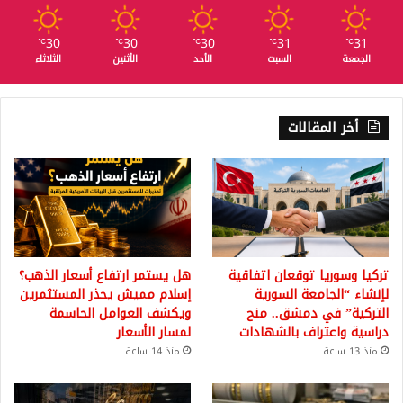
30
30
30
31
31
℃
℃
℃
℃
℃
الجمعة
السبت
الأحد
الأثنين
الثلاثاء
أخر المقالات
تركيا وسوريا توقعان اتفاقية
هل يستمر ارتفاع أسعار الذهب؟
لإنشاء “الجامعة السورية
إسلام مميش يحذر المستثمرين
التركية” في دمشق.. منح
ويكشف العوامل الحاسمة
دراسية واعتراف بالشهادات
لمسار الأسعار
منذ 13 ساعة
منذ 14 ساعة