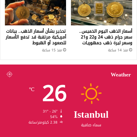
أسعار الذهب اليوم الخميس..
تحذير بشأن أسعار الذهب.. بيانات
سعر جرام ذهب 24 و22 و21
أمريكية مرتقبة قد تدفع الأسعار
وسعر ليرة ذهب جمهوريات
للصعود أو الهبوط
منذ 14 ساعة
منذ 15 ساعة
Weather
26
℃
Istanbul
31º - 26º
54%
2.38 كيلومتر/ساعة
سماء صافية