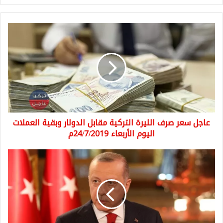
عاجل
سعر
صرف
الليرة
التركية
مقابل
الدولار
وبقية
العملات
عاجل سعر صرف الليرة التركية مقابل الدولار وبقية العملات
اليوم
الأربعاء
اليوم الأربعاء 24/7/2019م
24/7/2019م
الرئيس
التركي
أردوغان:
التهديد
بالعقوبات
لن
يثني