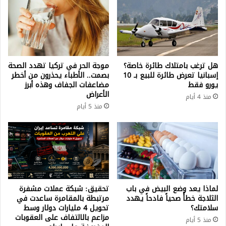
هل ترغب بامتلاك طائرة خاصة؟
موجة الحر في تركيا تهدد الصحة
إسبانيا تعرض طائرة للبيع بـ 10
بصمت.. الأطباء يحذرون من أخطر
يورو فقط
مضاعفات الجفاف وهذه أبرز
الأعراض
منذ 4 أيام
منذ 5 أيام
لماذا يعد وضع البيض في باب
تحقيق: شبكة عملات مشفرة
الثلاجة خطأً صحياً فادحاً يهدد
مرتبطة بالمقامرة ساعدت في
سلامتك؟
تحويل 4 مليارات دولار وسط
مزاعم بالالتفاف على العقوبات
منذ 5 أيام