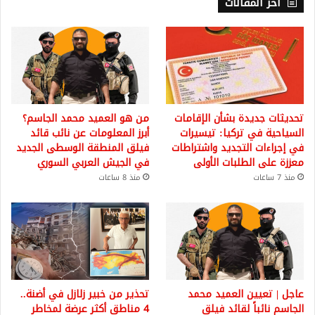
أخر المقالات
تحديثات جديدة بشأن الإقامات
من هو العميد محمد الجاسم؟
السياحية في تركيا: تيسيرات
أبرز المعلومات عن نائب قائد
في إجراءات التجديد واشتراطات
فيلق المنطقة الوسطى الجديد
معززة على الطلبات الأولى
في الجيش العربي السوري
منذ 7 ساعات
منذ 8 ساعات
عاجل | تعيين العميد محمد
تحذير من خبير زلازل في أضنة..
الجاسم نائباً لقائد فيلق
4 مناطق أكثر عرضة لمخاطر