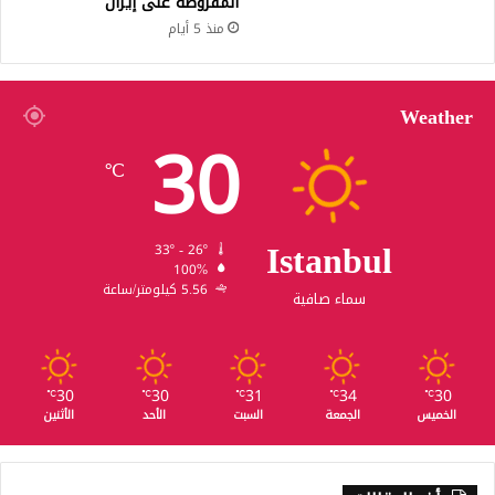
المفروضة على إيران
منذ 5 أيام
Weather
30
℃
Istanbul
33º - 26º
100%
5.56 كيلومتر/ساعة
سماء صافية
30
30
31
34
30
℃
℃
℃
℃
℃
الخميس
الجمعة
السبت
الأحد
الأثنين