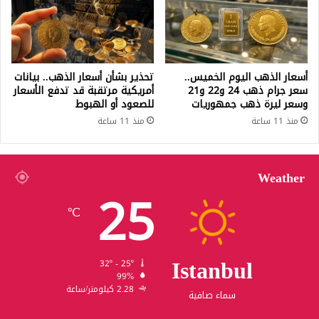
أسعار الذهب اليوم الخميس..
تحذير بشأن أسعار الذهب.. بيانات
سعر جرام ذهب 24 و22 و21
أمريكية مرتقبة قد تدفع الأسعار
وسعر ليرة ذهب جمهوريات
للصعود أو الهبوط
منذ 11 ساعة
منذ 11 ساعة
Weather
25
℃
Istanbul
32º - 25º
99%
2.28 كيلومتر/ساعة
سماء صافية