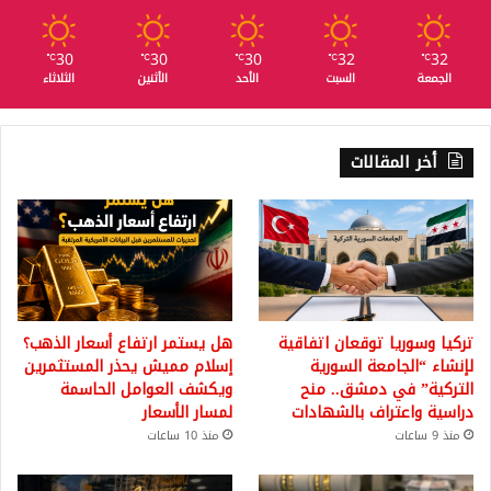
30
30
30
32
32
℃
℃
℃
℃
℃
الجمعة
السبت
الأحد
الأثنين
الثلاثاء
أخر المقالات
تركيا وسوريا توقعان اتفاقية
هل يستمر ارتفاع أسعار الذهب؟
لإنشاء “الجامعة السورية
إسلام مميش يحذر المستثمرين
التركية” في دمشق.. منح
ويكشف العوامل الحاسمة
دراسية واعتراف بالشهادات
لمسار الأسعار
منذ 9 ساعات
منذ 10 ساعات