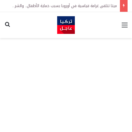
ميتا تتلقى غرامة قياسية في أوروبا بسبب حماية الأطفال.. والشركة تعلن الطعن بالقرار
القائمة
اكت