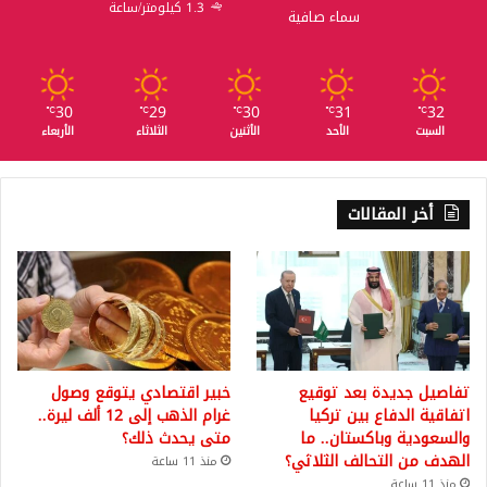
1.3 كيلومتر/ساعة
سماء صافية
30
29
30
31
32
℃
℃
℃
℃
℃
السبت
الأحد
الأثنين
الثلاثاء
الأربعاء
أخر المقالات
تفاصيل جديدة بعد توقيع
خبير اقتصادي يتوقع وصول
اتفاقية الدفاع بين تركيا
غرام الذهب إلى 12 ألف ليرة..
والسعودية وباكستان.. ما
متى يحدث ذلك؟
الهدف من التحالف الثلاثي؟
منذ 11 ساعة
منذ 11 ساعة