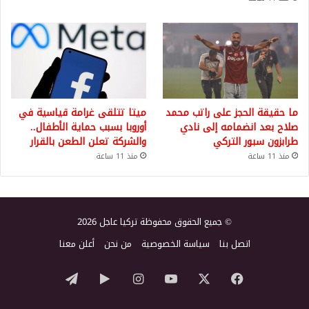
ما حقيقة الحجز على راتب محمد
ميتا تتلقى غرامة قياسية في
صلاح بعد انضمامه إلى نادي
أوروبا بسبب حماية الأطفال..
طرابزون سبور التركي
والشركة تعلن الطعن بالقرار
منذ 11 ساعة
منذ 11 ساعة
© جميع الحقوق محفوظة تركيا عاجل 2026
اتصل بنا
سياسة الخصوصية
من نحن
أعلن معنا
‫X
فيسبوك
‫YouTube
انستقرام
‏Google
تيلقرام