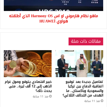
OS
الذي
أطلقته
ماهو نظام هارموني او اس Harmony OS الذي أطلقته
هواوي
HUAWEİ
هواوي HUAWEİ
مقالات ذات صلة
تفاصيل جديدة بعد توقيع
خبير اقتصادي يتوقع وصول غرام
اتفاقية الدفاع بين تركيا
الذهب إلى 12 ألف ليرة.. متى
والسعودية وباكستان.. ما
يحدث ذلك؟
الهدف من التحالف الثلاثي؟
منذ 11 ساعة
منذ 11 ساعة