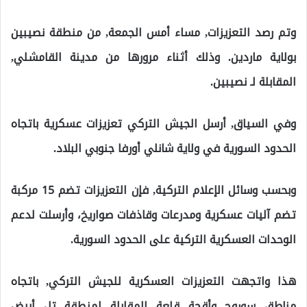
وتم رصد التعزيزات, مساء أمس الجمعة, من منطقة نصيبين
بولاية ماردين. وذلك أثناء مرورها من مدينة القامشلي,
المقابلة لـ نصيبين.
وفي السياق, أرسل الجيش التركي تعزيزات عسكرية باتجاه
الحدود السورية في ولاية شانلي أورفا جنوبي البلاد.
وبحسب وسائل الإعلام التركية, فإن التعزيزات تضم 15 مركبة
تضم آليات عسكرية ومدرعات وقاذفات صواريخ، وأرسلت لدعم
الوحدات العسكرية التركية على الحدود السورية.
هذا واتجهت التعزيزات العسكرية للجيش التركي, باتجاه
مناطق سوروج وأقجة قلعة المقابلة لمنطقة تل أبيض