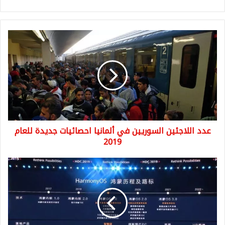
عدد
اللاجئين
السوريين
في
ألمانيا
احصائيات
جديدة
للعام
2019
عدد اللاجئين السوريين في ألمانيا احصائيات جديدة للعام
2019
ماهو
نظام
هارموني
او
اس
Harmony