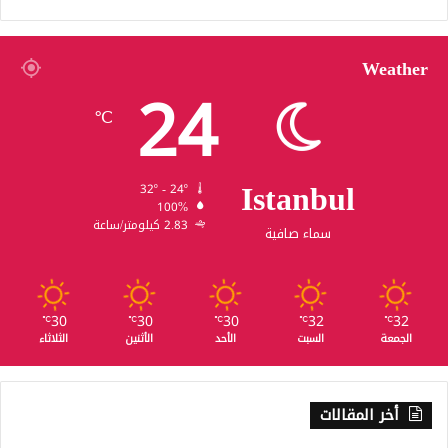
Weather
24
℃
Istanbul
32º - 24º
100%
2.83 كيلومتر/ساعة
سماء صافية
30
30
30
32
32
℃
℃
℃
℃
℃
الجمعة
السبت
الأحد
الأثنين
الثلاثاء
أخر المقالات