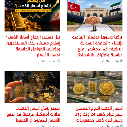
تركيا وسوريا توقعان اتفاقية
هل يستمر ارتفاع أسعار الذهب؟
لإنشاء “الجامعة السورية
إسلام مميش يحذر المستثمرين
التركية” في دمشق.. منح
ويكشف العوامل الحاسمة
دراسية واعتراف بالشهادات
لمسار الأسعار
منذ 6 ساعات
منذ 6 ساعات
أسعار الذهب اليوم الخميس..
تحذير بشأن أسعار الذهب..
سعر جرام ذهب 24 و22 و21
بيانات أمريكية مرتقبة قد تدفع
وسعر ليرة ذهب جمهوريات
الأسعار للصعود أو الهبوط
منذ 7 ساعات
منذ 7 ساعات