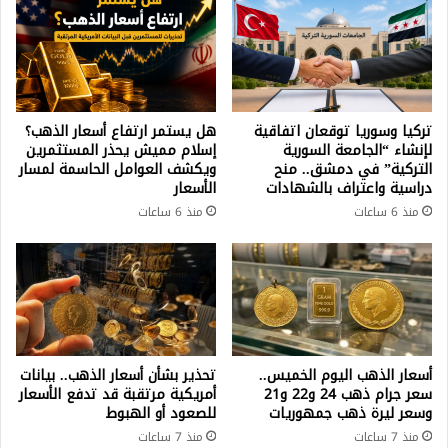
تركيا وسوريا توقعان اتفاقية
هل يستمر ارتفاع أسعار الذهب؟
لإنشاء “الجامعة السورية
إسلام مميش يحذر المستثمرين
التركية” في دمشق.. منح
ويكشف العوامل الحاسمة لمسار
دراسية واعتراف بالشهادات
الأسعار
منذ 6 ساعات
منذ 6 ساعات
أسعار الذهب اليوم الخميس..
تحذير بشأن أسعار الذهب.. بيانات
سعر جرام ذهب 24 و22 و21
أمريكية مرتقبة قد تدفع الأسعار
وسعر ليرة ذهب جمهوريات
للصعود أو الهبوط
منذ 7 ساعات
منذ 7 ساعات