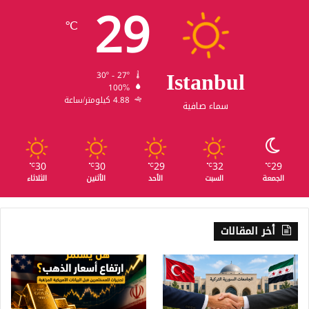
29
℃
Istanbul
30º - 27º
100%
4.88 كيلومتر/ساعة
سماء صافية
30
30
29
32
29
℃
℃
℃
℃
℃
الجمعة
السبت
الأحد
الأثنين
الثلاثاء
أخر المقالات