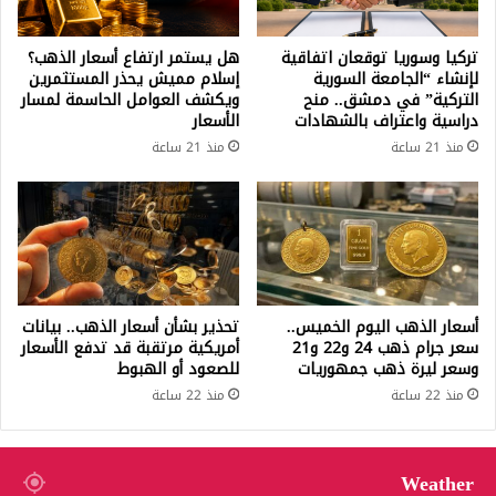
تركيا وسوريا توقعان اتفاقية
هل يستمر ارتفاع أسعار الذهب؟
لإنشاء “الجامعة السورية
إسلام مميش يحذر المستثمرين
التركية” في دمشق.. منح
ويكشف العوامل الحاسمة لمسار
دراسية واعتراف بالشهادات
الأسعار
منذ 21 ساعة
منذ 21 ساعة
أسعار الذهب اليوم الخميس..
تحذير بشأن أسعار الذهب.. بيانات
سعر جرام ذهب 24 و22 و21
أمريكية مرتقبة قد تدفع الأسعار
وسعر ليرة ذهب جمهوريات
للصعود أو الهبوط
منذ 22 ساعة
منذ 22 ساعة
Weather