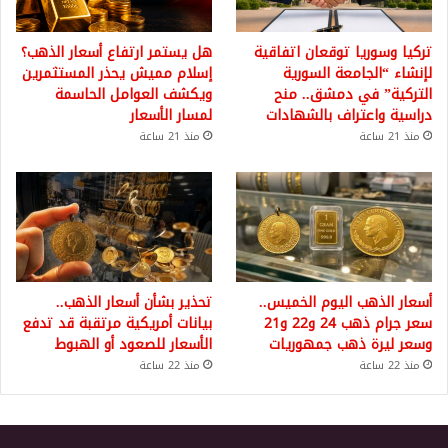
تركيا وسوريا توقعان اتفاقية
هل يستمر ارتفاع أسعار الذهب؟
لإنشاء “الجامعة السورية
إسلام مميش يحذر المستثمرين
التركية” في دمشق.. منح
ويكشف العوامل الحاسمة
دراسية واعتراف بالشهادات
لمسار الأسعار
منذ 21 ساعة
منذ 21 ساعة
أسعار الذهب اليوم الخميس..
تحذير بشأن أسعار الذهب..
سعر جرام ذهب 24 و22 و21
بيانات أمريكية مرتقبة قد تدفع
وسعر ليرة ذهب جمهوريات
الأسعار للصعود أو الهبوط
منذ 22 ساعة
منذ 22 ساعة