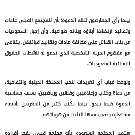
بينما رأي المعارضون لتلك الدعوة؛ بأن للمجتمع القبلي عادات
وتقاليد ارتضاها أبناؤه وبناته طواعية، وأن إجبار السعوديات
من بنات القبائل على مخالفة عادات وتقاليد قبائلهن، يتنافى
مع مفهوم الحرية الشخصية الذي تدعو له ناشطات الحقوق
النسائية السعوديات.
ولوحظ غياب أي تغريدات لنخب المملكة الدينية والثقافية،
من دعاة وكتاب وإعلاميين وفنانين ورياضيين، بسبب حساسية
الدعوة فيما يبدو، بينما يكتب كثير من المغردين بأسماء
مستعارة يصعب معها التثبت من هوياتهم.
ويتميز المجتمع السعودي بأنه مجتمع قبلي، يفخر أفراده