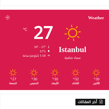
Weather
27
℃
Istanbul
30º - 27º
57%
5.58 كيلومتر/ساعة
سماء صافية
27
30
30
32
30
℃
℃
℃
℃
℃
الأثنين
الثلاثاء
الأربعاء
الخميس
الجمعة
أخر المقالات