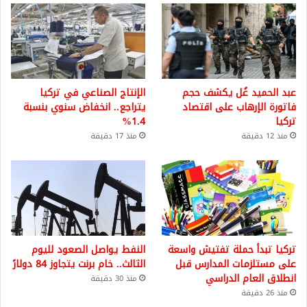
عبد الحميد غُل يكشف حجم
الإنتاج الصناعي في تركيا
فاتورة الإرهاب على اقتصاد
يتراجع.. انخفاض سنوي بنسبة
تركيا
1.4%
منذ 12 دقيقة
منذ 17 دقيقة
تركيا تبدأ حملة تفتيش واسعة
النفط يواصل الصعود لليوم
على مستلزمات المدارس قبل
الثالث.. خام برنت يتجاوز 84 دولارً
انطلاق العام الدراسي
منذ 30 دقيقة
منذ 26 دقيقة