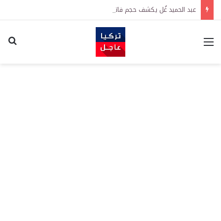
عبد الحميد غُل يكشف حجم فاتورة الإرهاب على اقتصاد تركيا
القائمة
اكت