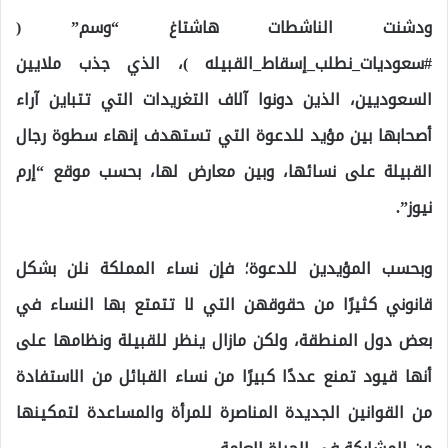
ودشنت الناشطات هاشتاغ “وسم” (
#سعوديات_نطلب_إسقاط_القبيله )، الذي جذب ملايين
السعوديين، الذين دونوا آلاف التغريدات التي تتباين آراء
أصحابها بين مؤيد للدعوة التي تستهدف إنهاء سطوة رجال
القبيلة على نسائها، وبين معارض لها، بحسب موقع “إرم
نيوز”.
وبحسب المؤيدين للدعوة؛ فإن نساء المملكة نلن بشكل
قانوني كثيرًا من حقوقهن التي لا تتمتع بها النساء في
بعض دول المنطقة، ولكن مازال ينظر للقبيلة ونظامها على
أنها قيود تمنع عددًا كبيرًا من نساء القبائل من الاستفادة
من القوانين الجديدة المناصرة للمرأة والمساعدة لتمكينها