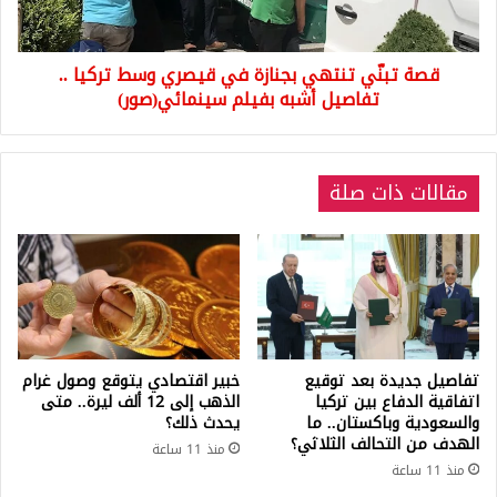
وسط
تركيا
..
قصة تبنّي تنتهي بجنازة في قيصري وسط تركيا ..
تفاصيل
أشبه
تفاصيل أشبه بفيلم سينمائي(صور)
بفيلم
سينمائي(صور)
مقالات ذات صلة
تفاصيل جديدة بعد توقيع
خبير اقتصادي يتوقع وصول غرام
اتفاقية الدفاع بين تركيا
الذهب إلى 12 ألف ليرة.. متى
والسعودية وباكستان.. ما
يحدث ذلك؟
الهدف من التحالف الثلاثي؟
منذ 11 ساعة
منذ 11 ساعة