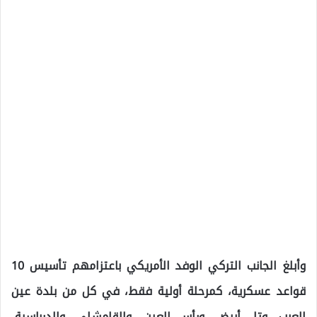
وأبلغ الجانب التركي الوفد الأمريكي باعتزامهم تأسيس 10
قواعد عسكرية، كمرحلة أولية فقط، في كل من بلدة عين
العرب، وتل أبيض، ورأس العين، والقامشلي، والدرباسية،