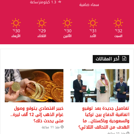
1.3 كيلومتر/ساعة
سماء صافية
30
29
30
31
32
℃
℃
℃
℃
℃
السبت
الأحد
الأثنين
الثلاثاء
الأربعاء
أخر المقالات
تفاصيل جديدة بعد توقيع
خبير اقتصادي يتوقع وصول
اتفاقية الدفاع بين تركيا
غرام الذهب إلى 12 ألف ليرة..
والسعودية وباكستان.. ما
متى يحدث ذلك؟
الهدف من التحالف الثلاثي؟
منذ 11 ساعة
منذ 11 ساعة