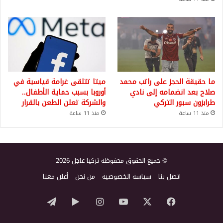
ما حقيقة الحجز على راتب محمد
ميتا تتلقى غرامة قياسية في
صلاح بعد انضمامه إلى نادي
أوروبا بسبب حماية الأطفال..
طرابزون سبور التركي
والشركة تعلن الطعن بالقرار
منذ 11 ساعة
منذ 11 ساعة
© جميع الحقوق محفوظة تركيا عاجل 2026
اتصل بنا
سياسة الخصوصية
من نحن
أعلن معنا
‫X
فيسبوك
‫YouTube
انستقرام
‏Google
تيلقرام