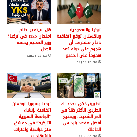
تركيا والسعودية
هل سيتغير نظام
وباكستان توقع اتفاقية
امتحان YKS في تركيا؟
دفاع مشترك.. أي
وزير التعليم يحسم
هجوم على دولة يُعد
الجدل
هجوماً على الجميع
منذ 25 دقيقة
منذ 15 دقيقة
تطبيق ذكي يحدد لك
تركيا وسوريا توقعان
الطريق الأكثر ظلاً في
اتفاقية لإنشاء
الحر الشديد.. ويقترح
“الجامعة السورية
أفضل مقعد بارد في
التركية” في دمشق..
الحافلة
منح دراسية واعتراف
بالشهادات
منذ 23 ساعة