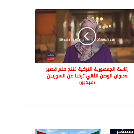
سة
مهورية
كية
ج
ر
وان
طن
اني
رئاسة الجمهورية التركية تنتج فلم قصير
ا
بعنوان الوطن الثاني تركيا عن السوريين
وريين
(فيديو)
ديو)