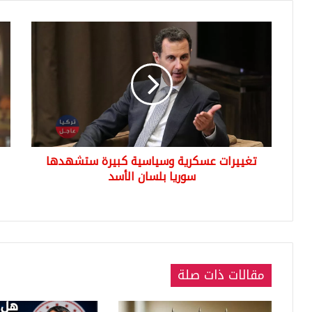
تغييرات
رئا
عسكرية
الج
وسياسية
التر
كبيرة
تنت
ستشهدها
فلم
سوريا
قصي
بلسان
بعن
الأسد
الو
الث
تغييرات عسكرية وسياسية كبيرة ستشهدها
تركي
سوريا بلسان الأسد
عن
الس
(في
مقالات ذات صلة