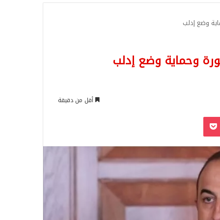
للبحث
ماية وضع إدلب
ثورة وحماية وضع إدلب
أقل من دقيقة
‫Pocket
Odnoklassn