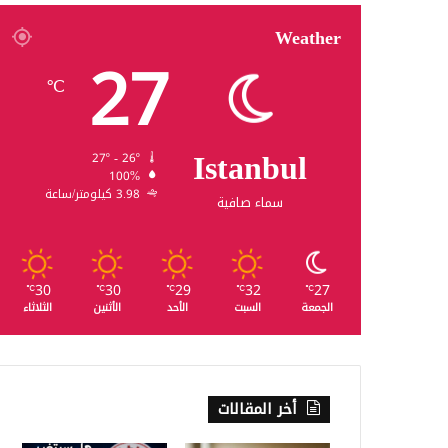
Weather
27
℃
Istanbul
27º - 26º
100%
3.98 كيلومتر/ساعة
سماء صافية
30
30
29
32
27
℃
℃
℃
℃
℃
الجمعة
السبت
الأحد
الأثنين
الثلاثاء
أخر المقالات