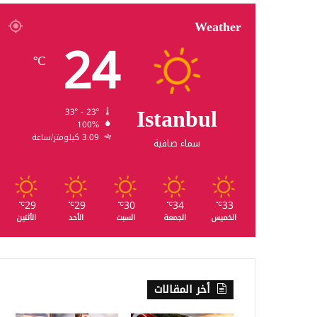
Weather
24
℃
Istanbul
33º - 23º
100%
3.09 كيلومتر/ساعة
سماء صافية
29
29
30
34
33
℃
℃
℃
℃
℃
الخميس
الجمعة
السبت
الأحد
الأثنين
أخر المقالات