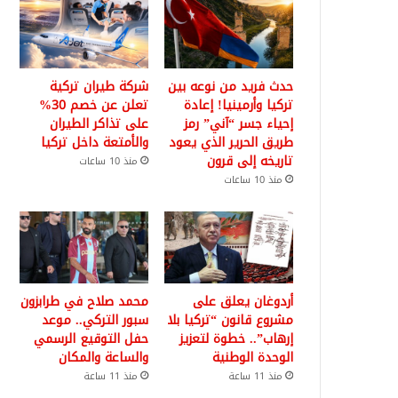
حدث فريد من نوعه بين
شركة طيران تركية
تركيا وأرمينيا! إعادة
تعلن عن خصم 30%
إحياء جسر “آني” رمز
على تذاكر الطيران
طريق الحرير الذي يعود
والأمتعة داخل تركيا
تاريخه إلى قرون
منذ 10 ساعات
منذ 10 ساعات
أردوغان يعلق على
محمد صلاح في طرابزون
مشروع قانون “تركيا بلا
سبور التركي.. موعد
إرهاب”.. خطوة لتعزيز
حفل التوقيع الرسمي
الوحدة الوطنية
والساعة والمكان
منذ 11 ساعة
منذ 11 ساعة