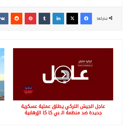
فيسبوك
‫X
لينكدإن
بينتيريست
شاركها
عاجل
أنطا
الجيش
التر
التركي
تجذ
يطلق
أرقا
عملية
خيا
عسكرية
لأعد
جديدة
الس
ضد
خلا
منظمة
أشه
عاجل الجيش التركي يطلق عملية عسكرية
الـ
قلي
بي
جديدة ضد منظمة الـ بي كا كا الإرهابية
كا
كا