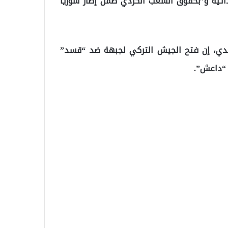
اتية و”بحقوق الشعب الكردي ضمن إطار سوريا
عبدي، إن فتح الجيش التركي لجبهة ضد “قسد”
 “داعش”.