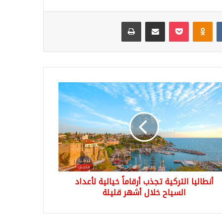
Odnoklassniki
‫Pocket
مشاركة عبر البريد
طباعة
ليا
كية
ب
ماً
لية
اد
ياح
ل
ر
أنطاليا التركية تجذب أرقاماً خيالية لأعداد
لة
السياح خلال أشهر قليلة