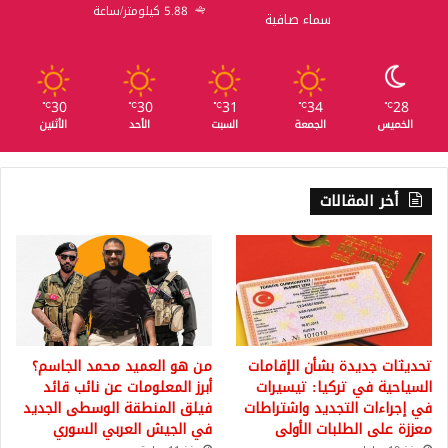
5.88 كيلومتر/ساعة
سماء صافية
30
30
31
34
28
℃
℃
℃
℃
℃
الخميس
الجمعة
السبت
الأحد
الأثنين
أخر المقالات
تحديثات جديدة بشأن الإقامات
من هو العميد محمد الجاسم؟
السياحية في تركيا: تيسيرات
أبرز المعلومات عن نائب قائد
في إجراءات التجديد واشتراطات
فيلق المنطقة الوسطى الجديد
معززة على الطلبات الأولى
في الجيش العربي السوري