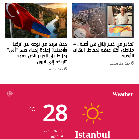
تحذير من خبير زلازل في أضنة.. 4
حدث فريد من نوعه بين تركيا
مناطق أكثر عرضة لمخاطر الهزات
وأرمينيا! إعادة إحياء جسر “آني”
الأرضية
رمز طريق الحرير الذي يعود
تاريخه إلى قرون
منذ 22 ساعة
منذ 22 ساعة
Weather
28
℃
Istanbul
28º - 26º
100%