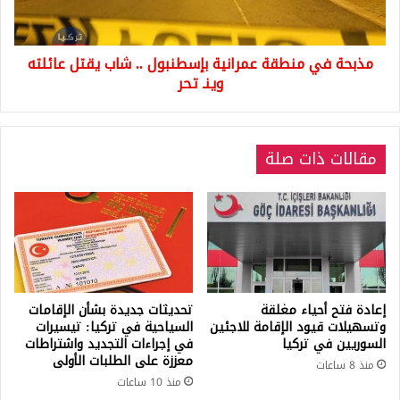
شاب
يقتل
عائلته
مذبحة في منطقة عمرانية بإسطنبول .. شاب يقتل عائلته
وينـ
تحر
وينـ تحر
مقالات ذات صلة
إعادة فتح أحياء مغلقة
تحديثات جديدة بشأن الإقامات
وتسهيلات قيود الإقامة للاجئين
السياحية في تركيا: تيسيرات
السوريين في تركيا
في إجراءات التجديد واشتراطات
معززة على الطلبات الأولى
منذ 8 ساعات
منذ 10 ساعات