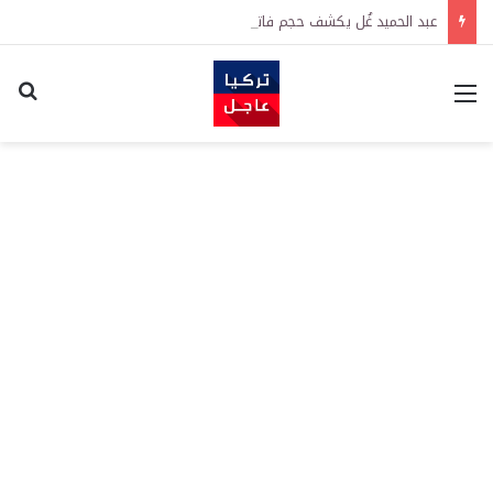
عبد الحميد غُل يكشف حجم فاتورة الإرهاب على اقتصاد تركيا
القائمة
اكت