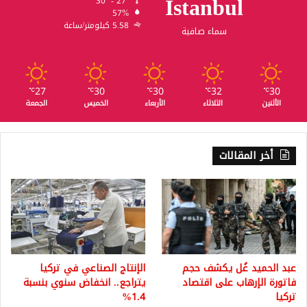
Istanbul
30º - 27º
57%
5.58 كيلومتر/ساعة
سماء صافية
27
30
30
32
30
℃
℃
℃
℃
℃
الأثنين
الثلاثاء
الأربعاء
الخميس
الجمعة
أخر المقالات
عبد الحميد غُل يكشف حجم
الإنتاج الصناعي في تركيا
فاتورة الإرهاب على اقتصاد
يتراجع.. انخفاض سنوي بنسبة
تركيا
1.4%