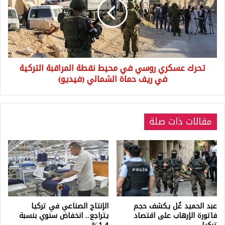
في
محيط
نقطة
المراقبة
التركية
في
تحرك عسكري روسي في محيط نقطة المراقبة التركية
ريف
حماة
في ريف حماة الشمالي (فيديو)
الشمالي
(فيديو)
مقالات ذات صلة
عبد الحميد غُل يكشف حجم
الإنتاج الصناعي في تركيا
فاتورة الإرهاب على اقتصاد
يتراجع.. انخفاض سنوي بنسبة