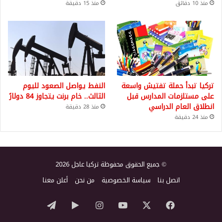
منذ 10 دقائق
منذ 15 دقيقة
تركيا تبدأ حملة تفتيش واسعة
النفط يواصل الصعود لليوم
على مستلزمات المدارس قبل
الثالث.. خام برنت يتجاوز 84 دولارً
انطلاق العام الدراسي
منذ 28 دقيقة
منذ 24 دقيقة
© جميع الحقوق محفوظة تركيا عاجل 2026
اتصل بنا
سياسة الخصوصية
من نحن
أعلن معنا
‫X
فيسبوك
‫YouTube
انستقرام
‏Google
تيلقرام