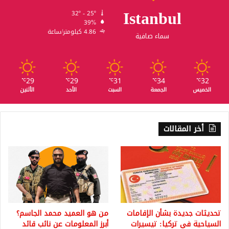
Istanbul
32º - 25º
39%
4.86 كيلومتر/ساعة
سماء صافية
29
29
31
34
32
℃
℃
℃
℃
℃
الخميس
الجمعة
السبت
الأحد
الأثنين
أخر المقالات
تحديثات جديدة بشأن الإقامات
من هو العميد محمد الجاسم؟
السياحية في تركيا: تيسيرات
أبرز المعلومات عن نائب قائد