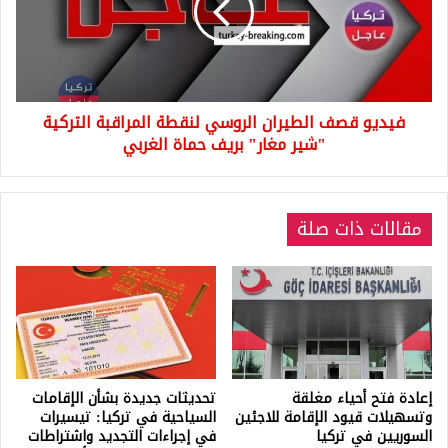
لنقطة
المراقبة
التركية
"شير
مغار"
فيديو قصف الطيران الروسي لنقطة المراقبة التركية
بريف
حماة
"شير مغار" بريف حماة الغربي
الغربي
مقالات ذات صلة
إعادة فتح أحياء مغلقة
تحديثات جديدة بشأن الإقامات
وتسهيلات قيود الإقامة للاجئين
السياحية في تركيا: تيسيرات
السوريين في تركيا
في إجراءات التجديد واشتراطات