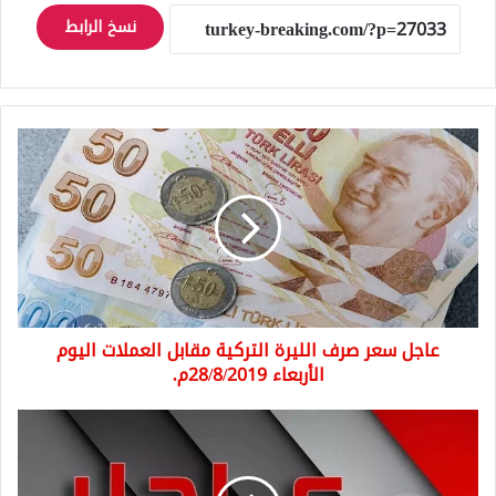
نسخ الرابط
عاجل
سعر
صرف
الليرة
التركية
مقابل
العملات
اليوم
الأربعاء
عاجل سعر صرف الليرة التركية مقابل العملات اليوم
28/8/2019م.
الأربعاء 28/8/2019م.
فيديو
قصف
الطيران
الروسي