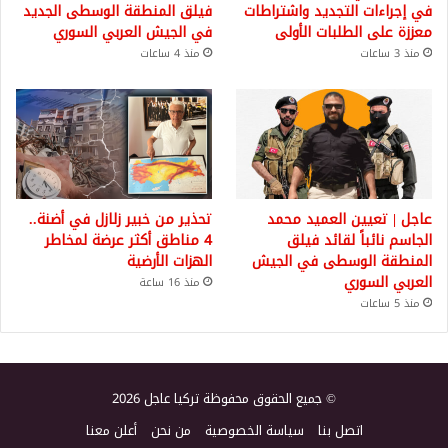
في إجراءات التجديد واشتراطات
فيلق المنطقة الوسطى الجديد
معززة على الطلبات الأولى
في الجيش العربي السوري
منذ 3 ساعات
منذ 4 ساعات
عاجل | تعيين العميد محمد
تحذير من خبير زلازل في أضنة..
الجاسم نائباً لقائد فيلق
4 مناطق أكثر عرضة لمخاطر
المنطقة الوسطى في الجيش
الهزات الأرضية
العربي السوري
منذ 16 ساعة
منذ 5 ساعات
© جميع الحقوق محفوظة تركيا عاجل 2026
اتصل بنا
سياسة الخصوصية
من نحن
أعلن معنا