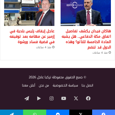
هاكان فيدان يكشف تفاصيل
عاجل إيقاف رئيس بلدية في
اتفاق مكة الدفاعي.. هل يشبه
إزمير عن مهامه بعد توقيفه
المادة الخامسة للناتو؟ وهذه
في قضية فساد ورشوة
الدول قد تنضم
منذ 4 ساعات
منذ 4 ساعات
© جميع الحقوق محفوظة تركيا عاجل 2026
اتصل بنا
سياسة الخصوصية
من نحن
أعلن معنا
‫X
فيسبوك
‫YouTube
انستقرام
‏Google
تيلقرام
Play