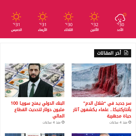
31
31
30
32
30
℃
℃
℃
℃
℃
الأحد
الأثنين
الثلاثاء
الأربعاء
الخميس
أخر المقالات
سر جديد في “شلال الدم”
البنك الدولي يمنح سوريا 100
بأنتاركتيكا.. علماء يكشفون آثار
مليون دولار لتحديث القطاع
حياة مجهرية
المالي
منذ 4 ساعات
منذ 4 ساعات