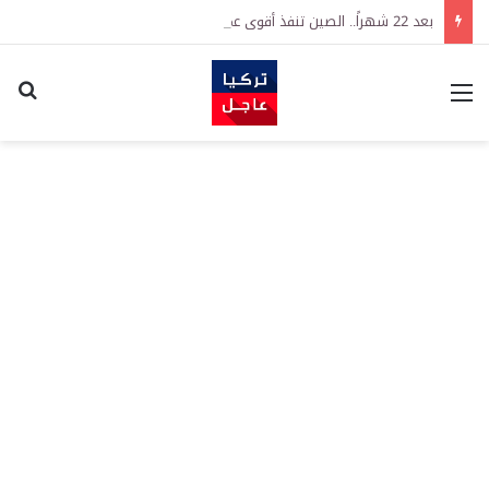
بعد 22 شهراً.. الصين تنفذ أقوى عملية شراء للذهب منذ أكتوبر 2023
القائمة
اكت