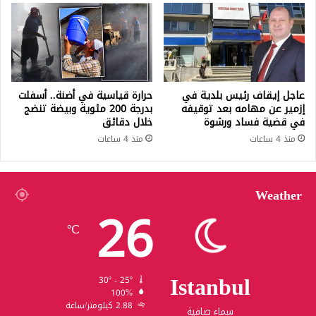
عاجل إيقاف رئيس بلدية في
حرارة قياسية في أضنة.. أسفلت
إزمير عن مهامه بعد توقيفه
بدرجة 200 مئوية وبيضة تنضج
في قضية فساد ورشوة
خلال دقائق
منذ 4 ساعات
منذ 4 ساعات
Weather
26
℃
Istanbul
30º - 25º
100%
2.88 كيلومتر/ساعة
سماء صافية